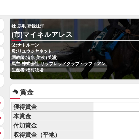
牡 鹿毛 登録抹消
(市)マイネルアレス
父:ナトルーン
母:リユウジヤネツト
調教師:清水 美波 (美浦)
馬主:株式会社 サラブレッドクラブ・ラフィアン
生産者:樫村牧場
賞金
獲得賞金
本賞金
付加賞金
収得賞金（平地）