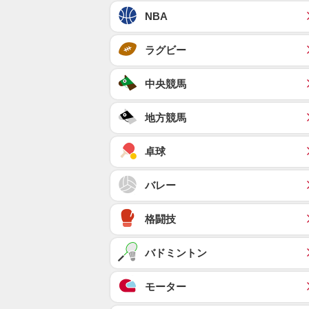
NBA
ラグビー
中央競馬
地方競馬
卓球
バレー
格闘技
バドミントン
モーター