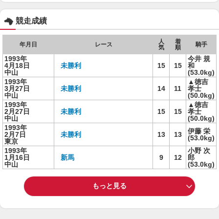
競走成績
人
着
年月日
レース
騎手
気
順
1993年
今井 規
4月18日
未勝利
15
15
和
中山
(53.0kg)
1993年
▲徳吉
3月27日
未勝利
14
11
孝士
中山
(50.0kg)
1993年
▲徳吉
2月27日
未勝利
15
15
孝士
中山
(50.0kg)
1993年
伊藤 栄
2月7日
未勝利
13
13
(53.0kg)
東京
1993年
小野 次
1月16日
新馬
9
12
郎
中山
(53.0kg)
もっと見る