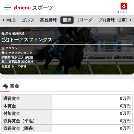
dメニュー
球
MLB
ゴルフ
高校野球
競馬
Jリーグ
プロ野球（2軍）
牝 栗毛 登録抹消
(父)トーアスフィンクス
父:アスワン
母:トーアフアンタジア
調教師:吉永 正人 (美浦)
馬主:東亜駿馬 株式会社
生産者:トーア牧場
賞金
獲得賞金
0万円
本賞金
0万円
付加賞金
0万円
収得賞金（平地）
0万円
収得賞金（障害）
0万円