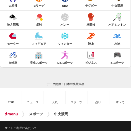
大相撲
Bリーグ
NBA
ラグビー
中央競馬
地方競馬
卓球
バレー
格闘技
バドミントン
モーター
フィギュア
ウィンター
陸上
水泳
自転車
学生スポーツ
Doスポーツ
ビジネス
eスポーツ
データ提供：日本中央競馬会
TOP
ニュース
天気
スポーツ
占い
すべて
スポーツ
中央競馬
サイトご利用にあたって