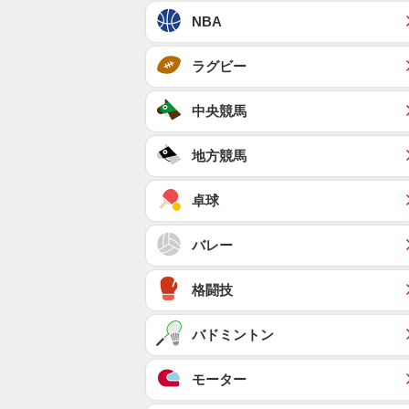
NBA
ラグビー
中央競馬
地方競馬
卓球
バレー
格闘技
バドミントン
モーター