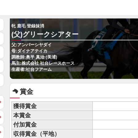
牝 鹿毛 登録抹消
(父)グリークシアター
父:アンバーシヤダイ
母:ダイナアテイカ
調教師:奥平 真治 (美浦)
馬主:株式会社 社台レースホース
生産者:社台フアーム
賞金
獲得賞金
本賞金
付加賞金
収得賞金（平地）