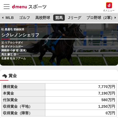
dメニュー
球
MLB
ゴルフ
高校野球
競馬
Jリーグ
プロ野球（2軍）
牡 黒鹿毛 登録抹消
シクレノンシェリフ
父:リアルシヤダイ
母:ダイナシユガー
調教師:小林 稔 (栗東)
馬主:藤立 啓一
生産者:社台フアーム
賞金
獲得賞金
7,770万円
本賞金
7,190万円
付加賞金
580万円
収得賞金（平地）
1,250万円
収得賞金（障害）
0万円