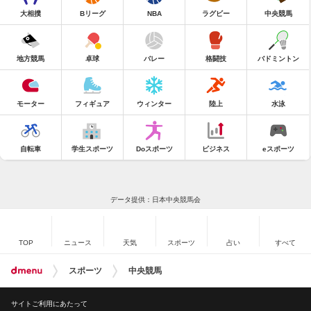
大相撲
Bリーグ
NBA
ラグビー
中央競馬
地方競馬
卓球
バレー
格闘技
バドミントン
モーター
フィギュア
ウィンター
陸上
水泳
自転車
学生スポーツ
Doスポーツ
ビジネス
eスポーツ
データ提供：日本中央競馬会
TOP
ニュース
天気
スポーツ
占い
すべて
スポーツ
中央競馬
サイトご利用にあたって