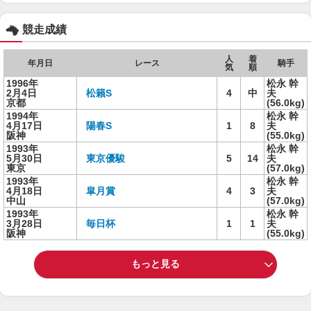
競走成績
人
着
年月日
レース
騎手
気
順
1996年
松永 幹
2月4日
松籟S
4
中
夫
京都
(56.0kg)
1994年
松永 幹
4月17日
陽春S
1
8
夫
阪神
(55.0kg)
1993年
松永 幹
5月30日
東京優駿
5
14
夫
東京
(57.0kg)
1993年
松永 幹
4月18日
皐月賞
4
3
夫
中山
(57.0kg)
1993年
松永 幹
3月28日
毎日杯
1
1
夫
阪神
(55.0kg)
もっと見る