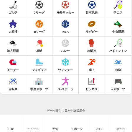
ゴルフ
Jリーグ
海外サッカー
日本代表
テニス
大相撲
Bリーグ
NBA
ラグビー
中央競馬
地方競馬
卓球
バレー
格闘技
バドミントン
モーター
フィギュア
ウィンター
陸上
水泳
自転車
学生スポーツ
Doスポーツ
ビジネス
eスポーツ
データ提供：日本中央競馬会
TOP
ニュース
天気
スポーツ
占い
すべて