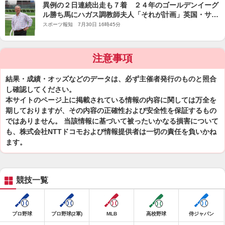
異例の２日連続出走も７着 ２４年のゴールデンイーグ
ル勝ち馬にハガス調教師夫人「それが計画」英国・サセ
ックスＳ
スポーツ報知 7月30日 16時45分
注意事項
結果・成績・オッズなどのデータは、必ず主催者発行のものと照合
し確認してください。
本サイトのページ上に掲載されている情報の内容に関しては万全を
期しておりますが、その内容の正確性および安全性を保証するもの
ではありません。 当該情報に基づいて被ったいかなる損害について
も、株式会社NTTドコモおよび情報提供者は一切の責任を負いかね
ます。
競技一覧
プロ野球
プロ野球(2軍)
MLB
高校野球
侍ジャパン