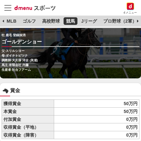
dメニュー
球
MLB
ゴルフ
高校野球
競馬
Jリーグ
プロ野球（2軍）
牡 鹿毛 登録抹消
ゴールデンショー
父:スリルシヨー
母:ダイナトピツク
調教師:大久保 洋吉 (美浦)
馬主:有限会社 内藤
生産者:社台フアーム
賞金
獲得賞金
50万円
本賞金
50万円
付加賞金
0万円
収得賞金（平地）
0万円
収得賞金（障害）
0万円