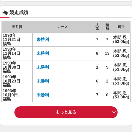
競走成績
人
着
年月日
レース
騎手
気
順
1993年
本間 忍
11月21日
未勝利
7
7
(53.0kg)
福島
1993年
本間 忍
11月14日
未勝利
6
13
(53.0kg)
福島
1993年
本間 忍
10月30日
未勝利
1
5
(53.0kg)
福島
1993年
本間 忍
10月23日
未勝利
6
2
(53.0kg)
福島
1993年
本間 忍
10月9日
未勝利
7
6
(53.0kg)
福島
もっと見る