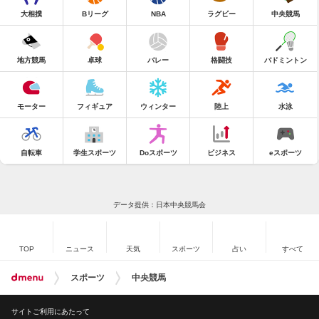
大相撲
Bリーグ
NBA
ラグビー
中央競馬
地方競馬
卓球
バレー
格闘技
バドミントン
モーター
フィギュア
ウィンター
陸上
水泳
自転車
学生スポーツ
Doスポーツ
ビジネス
eスポーツ
データ提供：日本中央競馬会
TOP
ニュース
天気
スポーツ
占い
すべて
スポーツ
中央競馬
サイトご利用にあたって