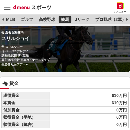
dメニュー
球
MLB
ゴルフ
高校野球
競馬
Jリーグ
プロ野球（2軍）
牝 鹿毛 登録抹消
スリルジョイ
父:スリルシヨー
母:バージニアレデイ
調教師:武田 博 (栗東)
馬主:株式会社 日本ダイナースクラブ
生産者:社台フアーム
賞金
獲得賞金
610万円
本賞金
610万円
付加賞金
0万円
収得賞金（平地）
0万円
収得賞金（障害）
0万円