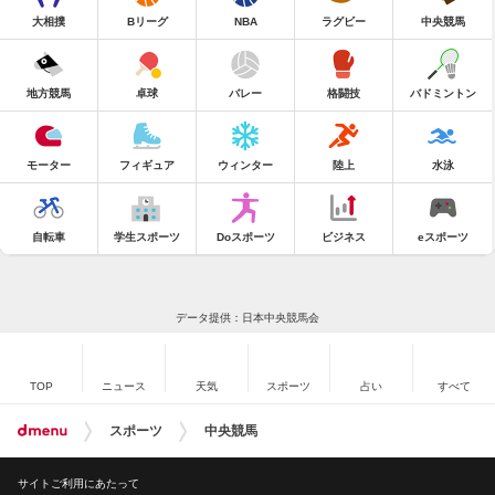
大相撲
Bリーグ
NBA
ラグビー
中央競馬
地方競馬
卓球
バレー
格闘技
バドミントン
モーター
フィギュア
ウィンター
陸上
水泳
自転車
学生スポーツ
Doスポーツ
ビジネス
eスポーツ
データ提供：日本中央競馬会
TOP
ニュース
天気
スポーツ
占い
すべて
スポーツ
中央競馬
サイトご利用にあたって