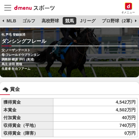
dメニュー
球
MLB
ゴルフ
高校野球
競馬
Jリーグ
プロ野球（2軍）
牝 芦毛 登録抹消
ダンシングフレール
父:ノーザンテースト
母:フレールドウプランタン
調教師:郷原 洋行 (美浦)
馬主:吉田 照哉
生産者:社台フアーム
賞金
獲得賞金
4,542万円
本賞金
4,502万円
付加賞金
40万円
収得賞金（平地）
740万円
収得賞金（障害）
0万円