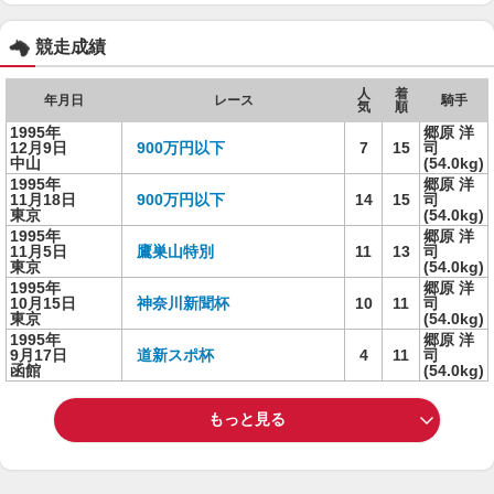
競走成績
人
着
年月日
レース
騎手
気
順
1995年
郷原 洋
12月9日
900万円以下
7
15
司
中山
(54.0kg)
1995年
郷原 洋
11月18日
900万円以下
14
15
司
東京
(54.0kg)
1995年
郷原 洋
11月5日
鷹巣山特別
11
13
司
東京
(54.0kg)
1995年
郷原 洋
10月15日
神奈川新聞杯
10
11
司
東京
(54.0kg)
1995年
郷原 洋
9月17日
道新スポ杯
4
11
司
函館
(54.0kg)
もっと見る