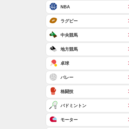
NBA
ラグビー
中央競馬
地方競馬
卓球
バレー
格闘技
バドミントン
モーター