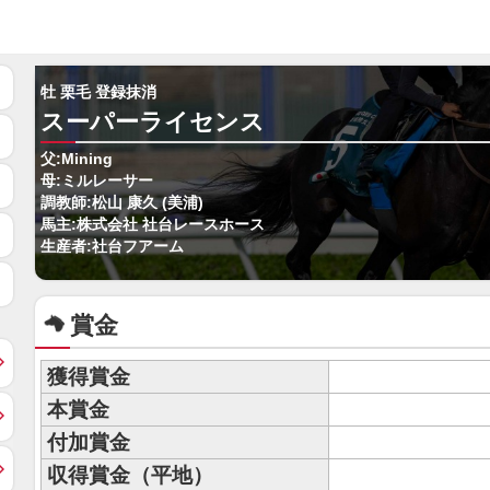
牡 栗毛 登録抹消
スーパーライセンス
父:Mining
母:ミルレーサー
調教師:松山 康久 (美浦)
馬主:株式会社 社台レースホース
生産者:社台フアーム
賞金
獲得賞金
本賞金
付加賞金
収得賞金（平地）