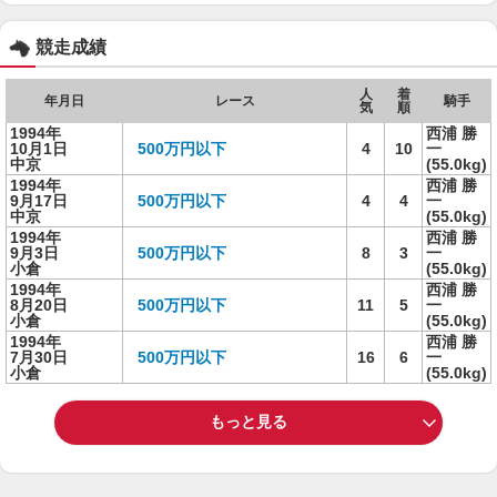
競走成績
人
着
年月日
レース
騎手
気
順
1994年
西浦 勝
10月1日
500万円以下
4
10
一
中京
(55.0kg)
1994年
西浦 勝
9月17日
500万円以下
4
4
一
中京
(55.0kg)
1994年
西浦 勝
9月3日
500万円以下
8
3
一
小倉
(55.0kg)
1994年
西浦 勝
8月20日
500万円以下
11
5
一
小倉
(55.0kg)
1994年
西浦 勝
7月30日
500万円以下
16
6
一
小倉
(55.0kg)
もっと見る