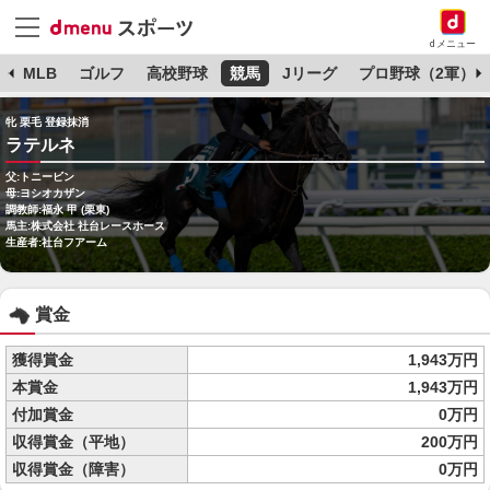
dメニュー
球
MLB
ゴルフ
高校野球
競馬
Jリーグ
プロ野球（2軍）
牝 栗毛 登録抹消
ラテルネ
父:トニービン
母:ヨシオカザン
調教師:福永 甲 (栗東)
馬主:株式会社 社台レースホース
生産者:社台フアーム
賞金
獲得賞金
1,943万円
本賞金
1,943万円
付加賞金
0万円
収得賞金（平地）
200万円
収得賞金（障害）
0万円