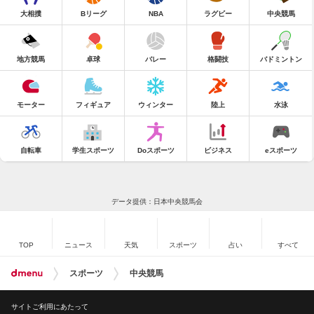
大相撲
Bリーグ
NBA
ラグビー
中央競馬
地方競馬
卓球
バレー
格闘技
バドミントン
モーター
フィギュア
ウィンター
陸上
水泳
自転車
学生スポーツ
Doスポーツ
ビジネス
eスポーツ
データ提供：日本中央競馬会
TOP
ニュース
天気
スポーツ
占い
すべて
スポーツ
中央競馬
サイトご利用にあたって