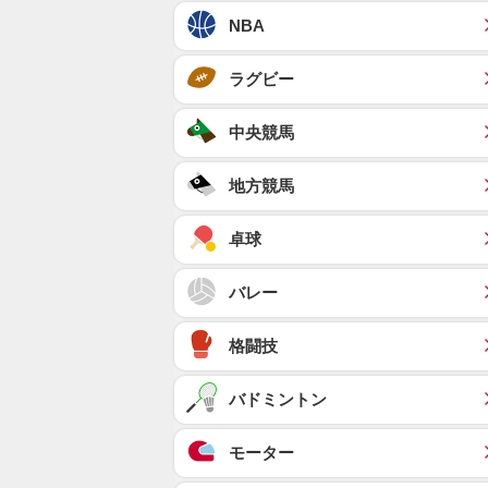
NBA
ラグビー
中央競馬
地方競馬
卓球
バレー
格闘技
バドミントン
モーター