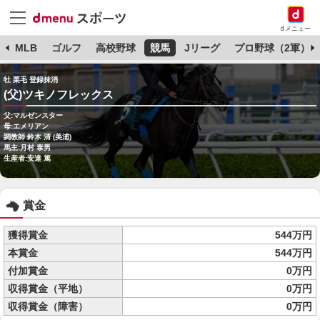
dメニュー
球
MLB
ゴルフ
高校野球
競馬
Jリーグ
プロ野球（2軍）
牡 栗毛 登録抹消
(父)ツキノフレックス
父:マルゼンスター
母:エメリアン
調教師:鈴木 清 (美浦)
馬主:月村 泰男
生産者:安達 篤
賞金
獲得賞金
544万円
本賞金
544万円
付加賞金
0万円
収得賞金（平地）
0万円
収得賞金（障害）
0万円