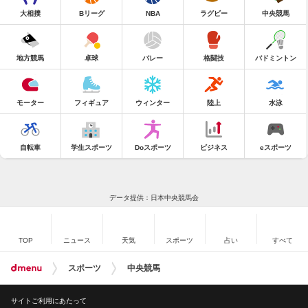
大相撲
Bリーグ
NBA
ラグビー
中央競馬
地方競馬
卓球
バレー
格闘技
バドミントン
モーター
フィギュア
ウィンター
陸上
水泳
自転車
学生スポーツ
Doスポーツ
ビジネス
eスポーツ
データ提供：日本中央競馬会
TOP
ニュース
天気
スポーツ
占い
すべて
スポーツ
中央競馬
サイトご利用にあたって