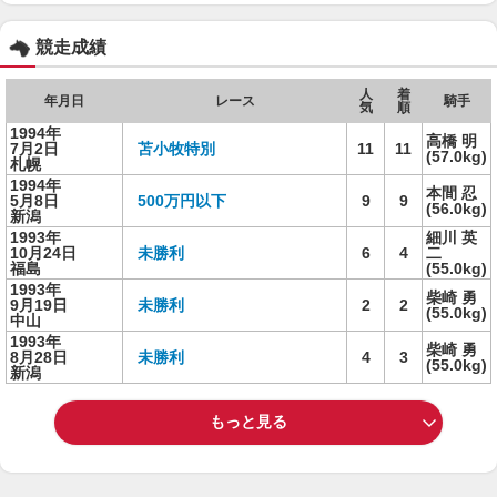
競走成績
人
着
年月日
レース
騎手
気
順
1994年
高橋 明
7月2日
苫小牧特別
11
11
(57.0kg)
札幌
1994年
本間 忍
5月8日
500万円以下
9
9
(56.0kg)
新潟
1993年
細川 英
10月24日
未勝利
6
4
二
福島
(55.0kg)
1993年
柴崎 勇
9月19日
未勝利
2
2
(55.0kg)
中山
1993年
柴崎 勇
8月28日
未勝利
4
3
(55.0kg)
新潟
もっと見る