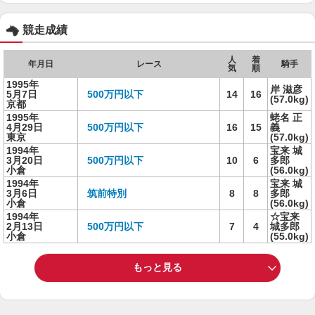
競走成績
人
着
年月日
レース
騎手
気
順
1995年
岸 滋彦
5月7日
500万円以下
14
16
(57.0kg)
京都
1995年
蛯名 正
4月29日
500万円以下
16
15
義
東京
(57.0kg)
1994年
宝来 城
3月20日
500万円以下
10
6
多郎
小倉
(56.0kg)
1994年
宝来 城
3月6日
筑前特別
8
8
多郎
小倉
(56.0kg)
1994年
☆宝来
2月13日
500万円以下
7
4
城多郎
小倉
(55.0kg)
もっと見る