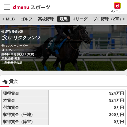
dメニュー
球
MLB
ゴルフ
高校野球
競馬
Jリーグ
プロ野球（2軍）
牡 鹿毛 登録抹消
(父)ナリタクランツ
父:ミスターシービー
母:シヤムアー
調教師:中尾 謙太郎 (栗東)
馬主:山路 秀則
生産者:天羽牧場
賞金
獲得賞金
924万円
本賞金
924万円
付加賞金
0万円
収得賞金（平地）
200万円
収得賞金（障害）
0万円