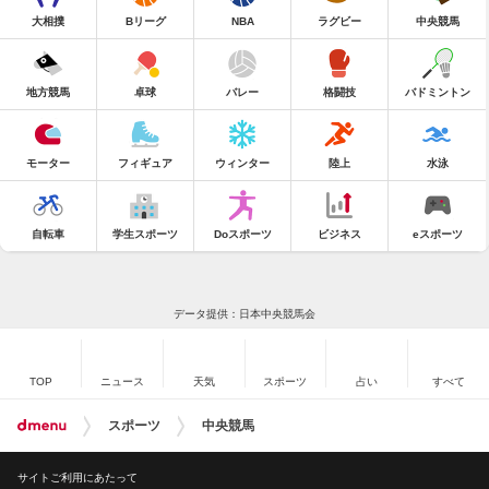
大相撲
Bリーグ
NBA
ラグビー
中央競馬
地方競馬
卓球
バレー
格闘技
バドミントン
モーター
フィギュア
ウィンター
陸上
水泳
自転車
学生スポーツ
Doスポーツ
ビジネス
eスポーツ
データ提供：日本中央競馬会
TOP
ニュース
天気
スポーツ
占い
すべて
スポーツ
中央競馬
サイトご利用にあたって