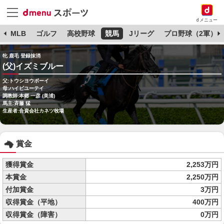
dメニュー
球
MLB
ゴルフ
高校野球
競馬
Jリーグ
プロ野球（2軍）
牝 鹿毛 登録抹消
(父)イズミブルー
父:トウシヨウボーイ
母:ハイビユーテイ
調教師:本郷 一彦 (美浦)
馬主:斉藤 猛
生産者:合資会社カネツ牧場
賞金
獲得賞金
2,253万円
本賞金
2,250万円
付加賞金
3万円
収得賞金（平地）
400万円
収得賞金（障害）
0万円