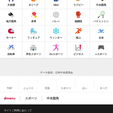
大相撲
Bリーグ
NBA
ラグビー
中央競馬
地方競馬
卓球
バレー
格闘技
バドミントン
モーター
フィギュア
ウィンター
陸上
水泳
自転車
学生スポーツ
Doスポーツ
ビジネス
eスポーツ
データ提供：日本中央競馬会
TOP
ニュース
天気
スポーツ
占い
すべて
スポーツ
中央競馬
サイトご利用にあたって