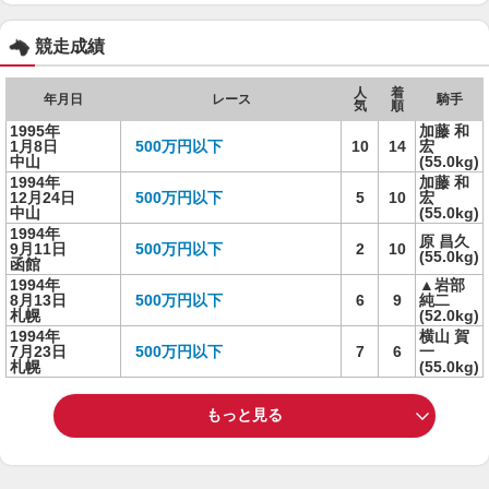
競走成績
人
着
年月日
レース
騎手
気
順
1995年
加藤 和
1月8日
500万円以下
10
14
宏
中山
(55.0kg)
1994年
加藤 和
12月24日
500万円以下
5
10
宏
中山
(55.0kg)
1994年
原 昌久
9月11日
500万円以下
2
10
(55.0kg)
函館
1994年
▲岩部
8月13日
500万円以下
6
9
純二
札幌
(52.0kg)
1994年
横山 賀
7月23日
500万円以下
7
6
一
札幌
(55.0kg)
もっと見る