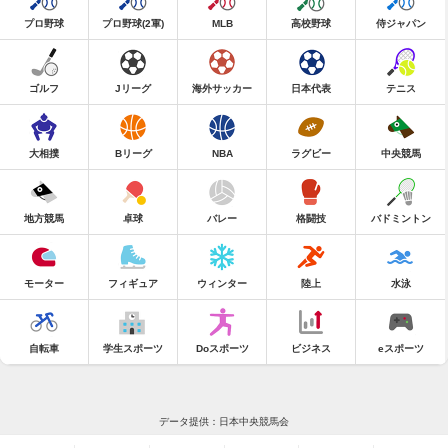
プロ野球
プロ野球(2軍)
MLB
高校野球
侍ジャパン
ゴルフ
Jリーグ
海外サッカー
日本代表
テニス
大相撲
Bリーグ
NBA
ラグビー
中央競馬
地方競馬
卓球
バレー
格闘技
バドミントン
モーター
フィギュア
ウィンター
陸上
水泳
自転車
学生スポーツ
Doスポーツ
ビジネス
eスポーツ
データ提供：日本中央競馬会