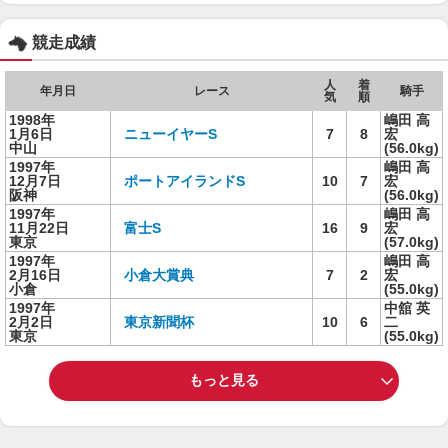
競走成績
人
着
年月日
レース
騎手
気
順
1998年
嶋田 高
1月6日
ニューイヤーS
7
8
宏
中山
(56.0kg)
1997年
嶋田 高
12月7日
ポートアイランドS
10
7
宏
阪神
(56.0kg)
1997年
嶋田 高
11月22日
富士S
16
9
宏
東京
(57.0kg)
1997年
嶋田 高
2月16日
小倉大賞典
7
2
宏
小倉
(55.0kg)
1997年
中舘 英
2月2日
東京新聞杯
10
6
二
東京
(55.0kg)
もっと見る