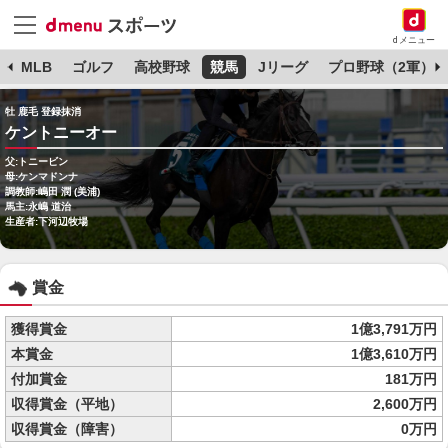
dメニュー
球
MLB
ゴルフ
高校野球
競馬
Jリーグ
プロ野球（2軍）
牡 鹿毛 登録抹消
ケントニーオー
父:トニービン
母:ケンマドンナ
調教師:嶋田 潤 (美浦)
馬主:永嶋 道治
生産者:下河辺牧場
賞金
獲得賞金
1億3,791万円
本賞金
1億3,610万円
付加賞金
181万円
収得賞金（平地）
2,600万円
収得賞金（障害）
0万円