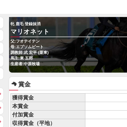
牝 鹿毛 登録抹消
マリオネット
父:フオテイテン
母:エプソムビート
調教師:武 宏平 (栗東)
馬主:東 五郎
生産者:中原牧場
賞金
獲得賞金
本賞金
付加賞金
収得賞金（平地）