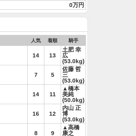
0万円
人気
着順
騎手
土肥 幸
14
13
広
(53.0kg)
佐藤 哲
7
5
三
(53.0kg)
▲橋本
14
11
美純
(50.0kg)
内山 正
16
12
博
(53.0kg)
▲高橋
8
9
康之