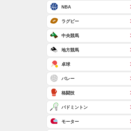
NBA
ラグビー
中央競馬
地方競馬
卓球
バレー
格闘技
バドミントン
モーター