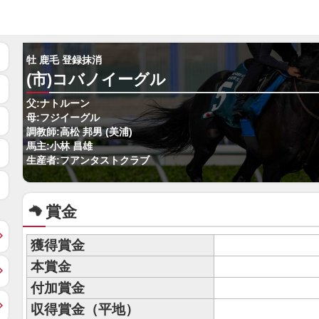
牡 鹿毛 登録抹消
(市)コバノイーグル
父:ナトルーン
母:フジイーグル
調教師:高松 邦男 (美浦)
馬主:小林 昌雄
生産者:フアンタストクラブ
賞金
獲得賞金
本賞金
付加賞金
収得賞金（平地）