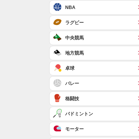
NBA
ラグビー
中央競馬
地方競馬
卓球
バレー
格闘技
バドミントン
モーター