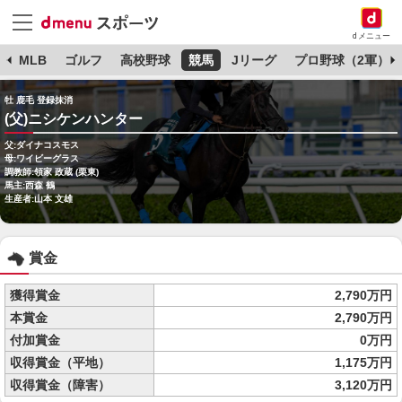
dメニュー
球
MLB
ゴルフ
高校野球
競馬
Jリーグ
プロ野球（2軍）
牡 鹿毛 登録抹消
(父)ニシケンハンター
父:ダイナコスモス
母:ワイビーグラス
調教師:領家 政蔵 (栗東)
馬主:西森 鶴
生産者:山本 文雄
賞金
獲得賞金
2,790万円
本賞金
2,790万円
付加賞金
0万円
収得賞金（平地）
1,175万円
収得賞金（障害）
3,120万円