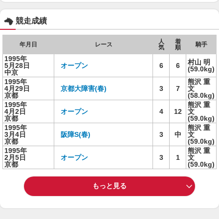
競走成績
人
着
年月日
レース
騎手
気
順
1995年
村山 明
5月28日
オープン
6
6
(59.0kg)
中京
1995年
熊沢 重
4月29日
京都大障害(春)
3
7
文
京都
(58.0kg)
1995年
熊沢 重
4月2日
オープン
4
12
文
京都
(59.0kg)
1995年
熊沢 重
3月4日
阪障S(春)
3
中
文
京都
(59.0kg)
1995年
熊沢 重
2月5日
オープン
3
1
文
京都
(59.0kg)
もっと見る