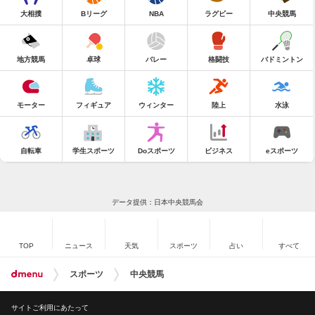
大相撲
Bリーグ
NBA
ラグビー
中央競馬
地方競馬
卓球
バレー
格闘技
バドミントン
モーター
フィギュア
ウィンター
陸上
水泳
自転車
学生スポーツ
Doスポーツ
ビジネス
eスポーツ
データ提供：日本中央競馬会
TOP
ニュース
天気
スポーツ
占い
すべて
スポーツ
中央競馬
サイトご利用にあたって