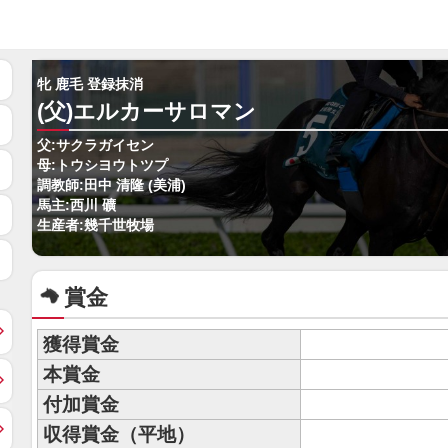
牝 鹿毛 登録抹消
(父)エルカーサロマン
父:サクラガイセン
母:トウシヨウトツプ
調教師:田中 清隆 (美浦)
馬主:西川 礦
生産者:幾千世牧場
賞金
獲得賞金
本賞金
付加賞金
収得賞金（平地）