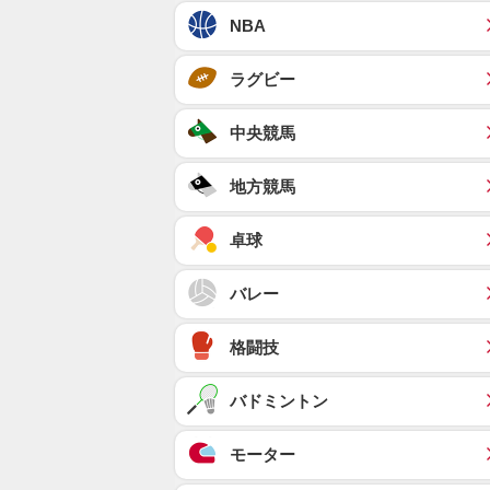
NBA
ラグビー
中央競馬
地方競馬
卓球
バレー
格闘技
バドミントン
モーター