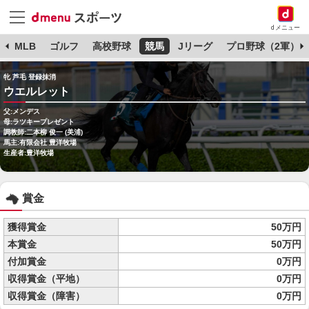
dメニュー
球
MLB
ゴルフ
高校野球
競馬
Jリーグ
プロ野球（2軍）
牝 芦毛 登録抹消
ウエルレット
父:メンデス
母:ラツキープレゼント
調教師:二本柳 俊一 (美浦)
馬主:有限会社 豊洋牧場
生産者:豊洋牧場
賞金
獲得賞金
50万円
本賞金
50万円
付加賞金
0万円
収得賞金（平地）
0万円
収得賞金（障害）
0万円