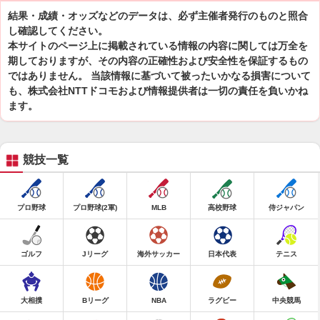
結果・成績・オッズなどのデータは、必ず主催者発行のものと照合
し確認してください。
本サイトのページ上に掲載されている情報の内容に関しては万全を
期しておりますが、その内容の正確性および安全性を保証するもの
ではありません。 当該情報に基づいて被ったいかなる損害について
も、株式会社NTTドコモおよび情報提供者は一切の責任を負いかね
ます。
競技一覧
プロ野球
プロ野球(2軍)
MLB
高校野球
侍ジャパン
ゴルフ
Jリーグ
海外サッカー
日本代表
テニス
大相撲
Bリーグ
NBA
ラグビー
中央競馬