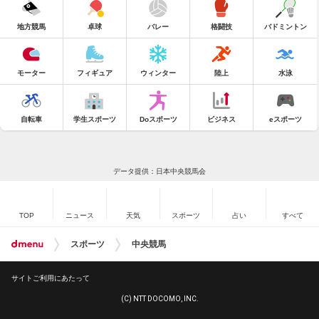
地方競馬
卓球
バレー
格闘技
バドミントン
モーター
フィギュア
ウィンター
陸上
水泳
自転車
学生スポーツ
Doスポーツ
ビジネス
eスポーツ
データ提供：日本中央競馬会
TOP
ニュース
天気
スポーツ
占い
すべて
スポーツ
中央競馬
サイトご利用にあたって
(C) NTT DOCOMO, INC.