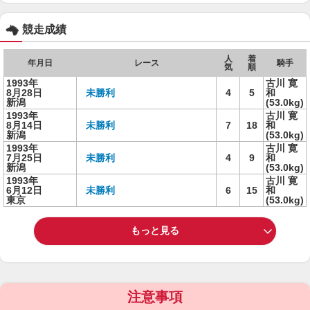
競走成績
人
着
年月日
レース
騎手
気
順
1993年
古川 寛
8月28日
未勝利
4
5
和
新潟
(53.0kg)
1993年
古川 寛
8月14日
未勝利
7
18
和
新潟
(53.0kg)
1993年
古川 寛
7月25日
未勝利
4
9
和
新潟
(53.0kg)
1993年
古川 寛
6月12日
未勝利
6
15
和
東京
(53.0kg)
もっと見る
注意事項