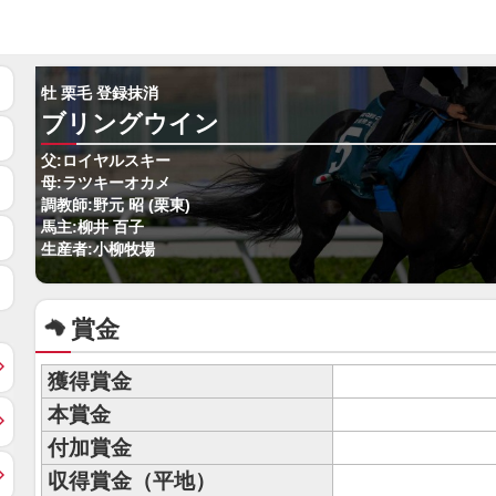
牡 栗毛 登録抹消
ブリングウイン
父:ロイヤルスキー
母:ラツキーオカメ
調教師:野元 昭 (栗東)
馬主:柳井 百子
生産者:小柳牧場
賞金
獲得賞金
本賞金
付加賞金
収得賞金（平地）