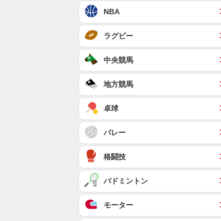
NBA
ラグビー
中央競馬
地方競馬
卓球
バレー
格闘技
バドミントン
モーター