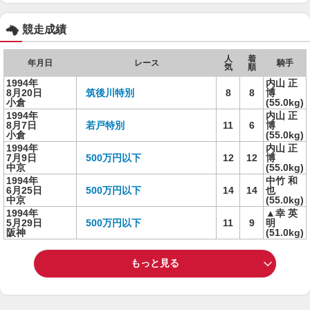
競走成績
人
着
年月日
レース
騎手
気
順
1994年
内山 正
8月20日
筑後川特別
8
8
博
小倉
(55.0kg)
1994年
内山 正
8月7日
若戸特別
11
6
博
小倉
(55.0kg)
1994年
内山 正
7月9日
500万円以下
12
12
博
中京
(55.0kg)
1994年
中竹 和
6月25日
500万円以下
14
14
也
中京
(55.0kg)
1994年
▲幸 英
5月29日
500万円以下
11
9
明
阪神
(51.0kg)
もっと見る