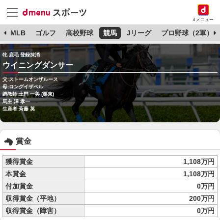
dメニュー
球
MLB
ゴルフ
高校野球
競馬
Jリーグ
プロ野球（2軍）
牝 鹿毛 登録抹消
ウイニングダンサー
父:ストームオンザルース
母:ロングイザベル
調教師:土門 一美 (栗東)
馬主:澤 孝一
生産者:斉藤 英
賞金
獲得賞金
1,108万円
本賞金
1,108万円
付加賞金
0万円
収得賞金（平地）
200万円
収得賞金（障害）
0万円