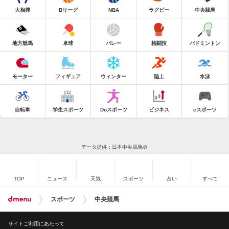
大相撲
Bリーグ
NBA
ラグビー
中央競馬
地方競馬
卓球
バレー
格闘技
バドミントン
モーター
フィギュア
ウィンター
陸上
水泳
自転車
学生スポーツ
Doスポーツ
ビジネス
eスポーツ
データ提供：日本中央競馬会
TOP
ニュース
天気
スポーツ
占い
すべて
スポーツ
中央競馬
サイトご利用にあたって