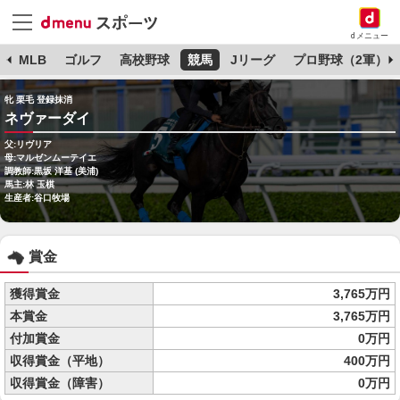
dメニュー
球
MLB
ゴルフ
高校野球
競馬
Jリーグ
プロ野球（2軍）
牝 栗毛 登録抹消
ネヴァーダイ
父:リヴリア
母:マルゼンムーテイエ
調教師:黒坂 洋基 (美浦)
馬主:林 玉棋
生産者:谷口牧場
賞金
獲得賞金
3,765万円
本賞金
3,765万円
付加賞金
0万円
収得賞金（平地）
400万円
収得賞金（障害）
0万円