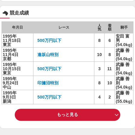
競走成績
人
着
年月日
レース
騎手
気
順
1995年
安田 富
11月18日
500万円以下
8
6
男
東京
(54.0kg)
1995年
武藤 善
11月4日
逢坂山特別
10
8
則
京都
(54.0kg)
1995年
武藤 善
10月15日
500万円以下
3
11
則
東京
(54.0kg)
1995年
武藤 善
9月24日
印旛沼特別
8
10
則
中山
(54.0kg)
1995年
武藤 善
9月3日
500万円以下
4
2
則
新潟
(55.0kg)
もっと見る