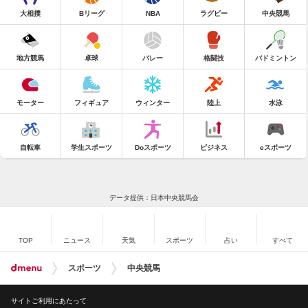
大相撲
Bリーグ
NBA
ラグビー
中央競馬
地方競馬
卓球
バレー
格闘技
バドミントン
モーター
フィギュア
ウィンター
陸上
水泳
自転車
学生スポーツ
Doスポーツ
ビジネス
eスポーツ
データ提供：日本中央競馬会
TOP
ニュース
天気
スポーツ
占い
すべて
スポーツ
中央競馬
サイトご利用にあたって