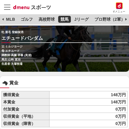
dメニュー
球
MLB
ゴルフ
高校野球
競馬
Jリーグ
プロ野球（2軍）
牝 栗毛 登録抹消
エチュードバンダム
父:ミルジヨージ
母:エチユード
調教師:高橋 祥泰 (美浦)
馬主:山科 直治
生産者:大塚牧場
賞金
獲得賞金
148万円
本賞金
148万円
付加賞金
0万円
収得賞金（平地）
0万円
収得賞金（障害）
0万円