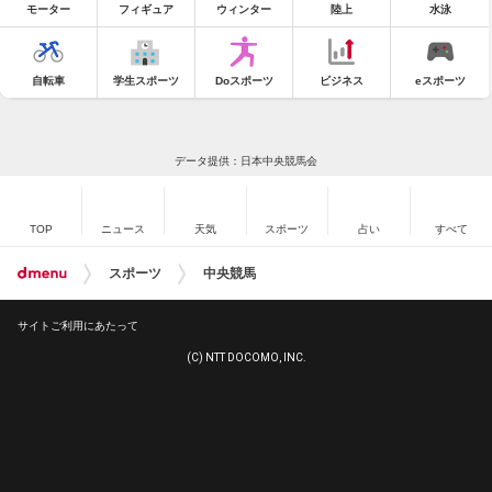
モーター
フィギュア
ウィンター
陸上
水泳
自転車
学生スポーツ
Doスポーツ
ビジネス
eスポーツ
データ提供：日本中央競馬会
TOP
ニュース
天気
スポーツ
占い
すべて
スポーツ
中央競馬
サイトご利用にあたって
(C) NTT DOCOMO, INC.