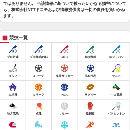
ではありません。 当該情報に基づいて被ったいかなる損害について
も、株式会社NTTドコモおよび情報提供者は一切の責任を負いかね
ます。
競技一覧
プロ野球
プロ野球(2軍)
MLB
高校野球
侍ジャパン
ゴルフ
Jリーグ
海外サッカー
日本代表
テニス
大相撲
Bリーグ
NBA
ラグビー
中央競馬
地方競馬
卓球
バレー
格闘技
バドミントン