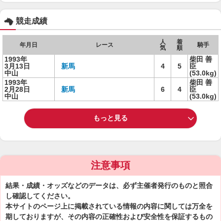
競走成績
人
着
年月日
レース
騎手
気
順
1993年
柴田 善
3月13日
新馬
4
5
臣
中山
(53.0kg)
1993年
柴田 善
2月28日
新馬
6
4
臣
中山
(53.0kg)
もっと見る
注意事項
結果・成績・オッズなどのデータは、必ず主催者発行のものと照合
し確認してください。
本サイトのページ上に掲載されている情報の内容に関しては万全を
期しておりますが、その内容の正確性および安全性を保証するもの