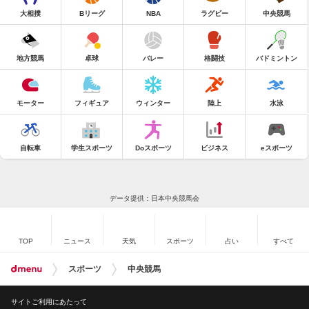
大相撲
Bリーグ
NBA
ラグビー
中央競馬
地方競馬
卓球
バレー
格闘技
バドミントン
モーター
フィギュア
ウィンター
陸上
水泳
自転車
学生スポーツ
Doスポーツ
ビジネス
eスポーツ
データ提供：日本中央競馬会
TOP
ニュース
天気
スポーツ
占い
すべて
スポーツ
中央競馬
サイトご利用にあたって