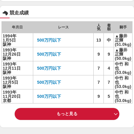
競走成績
人
着
年月日
レース
騎手
気
順
1994年
▲藤井
1月5日
500万円以下
13
中
正輝
阪神
(51.0kg)
1993年
▲藤井
12月26日
500万円以下
9
9
正輝
阪神
(50.0kg)
1993年
中竹 和
12月11日
500万円以下
7
4
也
阪神
(53.0kg)
1993年
中竹 和
12月5日
500万円以下
7
7
也
阪神
(53.0kg)
1993年
中竹 和
11月20日
500万円以下
9
5
也
京都
(53.0kg)
もっと見る