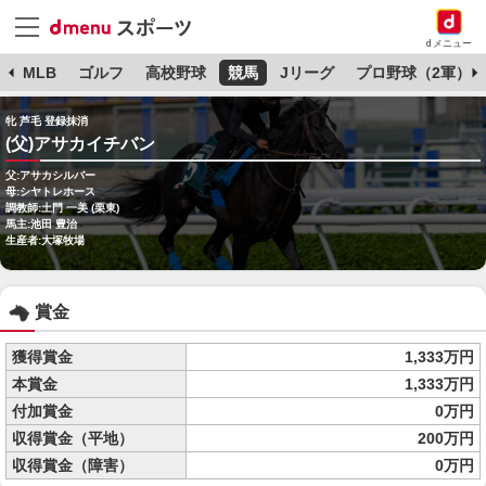
dメニュー
球
MLB
ゴルフ
高校野球
競馬
Jリーグ
プロ野球（2軍）
牝 芦毛 登録抹消
(父)アサカイチバン
父:アサカシルバー
母:シヤトレホース
調教師:土門 一美 (栗東)
馬主:池田 豊治
生産者:大塚牧場
賞金
獲得賞金
1,333万円
本賞金
1,333万円
付加賞金
0万円
収得賞金（平地）
200万円
収得賞金（障害）
0万円