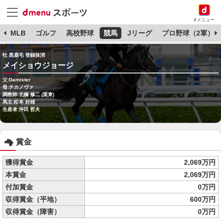
dメニュー
球
MLB
ゴルフ
高校野球
競馬
Jリーグ
プロ野球（2軍）
牡 黒鹿毛 登録抹消
メイショウジョージ
父:Damister
母:チカノヴァ
調教師:北橋 修二 (栗東)
馬主:松本 好雄
生産者:沖田 哲夫
賞金
獲得賞金
2,069万円
本賞金
2,069万円
付加賞金
0万円
収得賞金（平地）
600万円
収得賞金（障害）
0万円