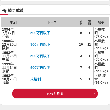
競走成績
人
着
年月日
レース
騎手
気
順
1994年
小屋敷
7月17日
500万円以下
8
1
昭
小倉
(57.0kg)
1993年
小屋敷
12月25日
900万円以下
10
11
昭
阪神
(55.0kg)
1993年
小屋敷
11月28日
500万円以下
3
1
昭
中京
(55.0kg)
1993年
小屋敷
11月14日
500万円以下
7
6
昭
京都
(55.0kg)
1993年
上野 清
10月23日
未勝利
5
1
章
福島
(55.0kg)
もっと見る