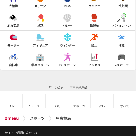
大相撲
Bリーグ
NBA
ラグビー
中央競馬
地方競馬
卓球
バレー
格闘技
バドミントン
モーター
フィギュア
ウィンター
陸上
水泳
自転車
学生スポーツ
Doスポーツ
ビジネス
eスポーツ
データ提供：日本中央競馬会
TOP
ニュース
天気
スポーツ
占い
すべて
スポーツ
中央競馬
サイトご利用にあたって