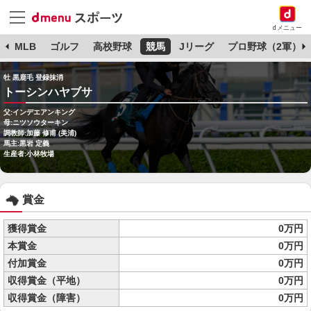
dメニュー
球
MLB
ゴルフ
高校野球
競馬
Jリーグ
プロ野球（2軍）
牡 黒鹿毛 登録抹消
トーシンハヤブサ
父:インデエアンキング
母:ニツソウターキン
調教師:加藤 修甫 (美浦)
馬主:黒岩 定義
生産者:小林牧場
賞金
獲得賞金
0万円
本賞金
0万円
付加賞金
0万円
収得賞金（平地）
0万円
収得賞金（障害）
0万円