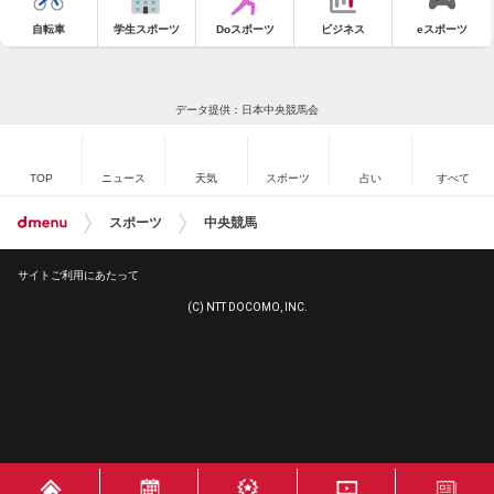
自転車
学生スポーツ
Doスポーツ
ビジネス
eスポーツ
データ提供：日本中央競馬会
TOP
ニュース
天気
スポーツ
占い
すべて
スポーツ
中央競馬
サイトご利用にあたって
(C) NTT DOCOMO, INC.