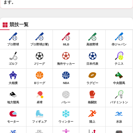
ます。
競技一覧
プロ野球
プロ野球(2軍)
MLB
高校野球
侍ジャパン
ゴルフ
Jリーグ
海外サッカー
日本代表
テニス
大相撲
Bリーグ
NBA
ラグビー
中央競馬
地方競馬
卓球
バレー
格闘技
バドミントン
モーター
フィギュア
ウィンター
陸上
水泳