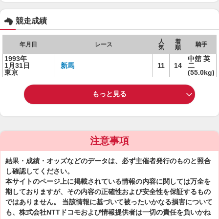
競走成績
人
着
年月日
レース
騎手
気
順
1993年
中舘 英
1月31日
新馬
11
14
二
東京
(55.0kg)
もっと見る
注意事項
結果・成績・オッズなどのデータは、必ず主催者発行のものと照合
し確認してください。
本サイトのページ上に掲載されている情報の内容に関しては万全を
期しておりますが、その内容の正確性および安全性を保証するもの
ではありません。 当該情報に基づいて被ったいかなる損害について
も、株式会社NTTドコモおよび情報提供者は一切の責任を負いかね