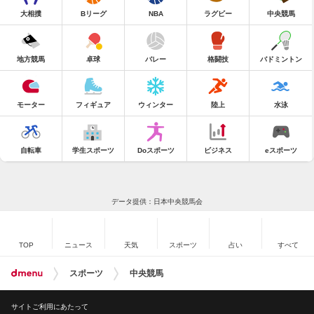
大相撲
Bリーグ
NBA
ラグビー
中央競馬
地方競馬
卓球
バレー
格闘技
バドミントン
モーター
フィギュア
ウィンター
陸上
水泳
自転車
学生スポーツ
Doスポーツ
ビジネス
eスポーツ
データ提供：日本中央競馬会
TOP
ニュース
天気
スポーツ
占い
すべて
スポーツ
中央競馬
サイトご利用にあたって