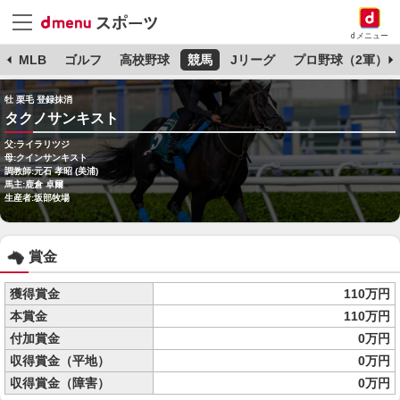
dメニュー
球
MLB
ゴルフ
高校野球
競馬
Jリーグ
プロ野球（2軍）
牡 栗毛 登録抹消
タクノサンキスト
父:ライラリツジ
母:クインサンキスト
調教師:元石 孝昭 (美浦)
馬主:鹿倉 卓爾
生産者:坂部牧場
賞金
獲得賞金
110万円
本賞金
110万円
付加賞金
0万円
収得賞金（平地）
0万円
収得賞金（障害）
0万円