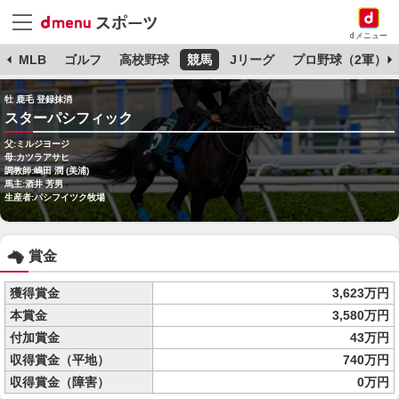
dメニュー
球
MLB
ゴルフ
高校野球
競馬
Jリーグ
プロ野球（2軍）
牡 鹿毛 登録抹消
スターパシフィック
父:ミルジヨージ
母:カツラアサヒ
調教師:嶋田 潤 (美浦)
馬主:酒井 芳男
生産者:パシフイツク牧場
賞金
獲得賞金
3,623万円
本賞金
3,580万円
付加賞金
43万円
収得賞金（平地）
740万円
収得賞金（障害）
0万円