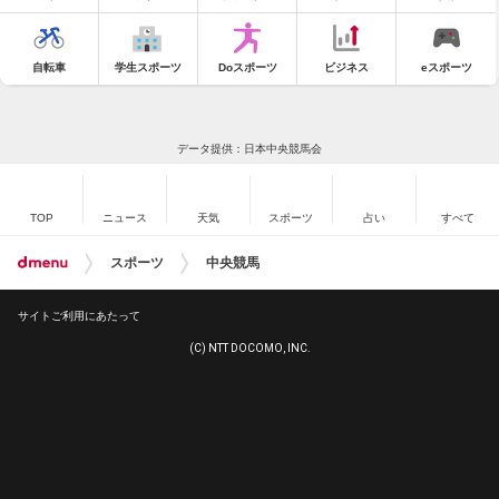
自転車
学生スポーツ
Doスポーツ
ビジネス
eスポーツ
データ提供：日本中央競馬会
TOP
ニュース
天気
スポーツ
占い
すべて
スポーツ
中央競馬
サイトご利用にあたって
(C) NTT DOCOMO, INC.