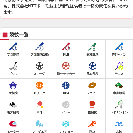
も、株式会社NTTドコモおよび情報提供者は一切の責任を負いかね
ます。
競技一覧
プロ野球
プロ野球(2軍)
MLB
高校野球
侍ジャパン
ゴルフ
Jリーグ
海外サッカー
日本代表
テニス
大相撲
Bリーグ
NBA
ラグビー
中央競馬
地方競馬
卓球
バレー
格闘技
バドミントン
モーター
フィギュア
ウィンター
陸上
水泳