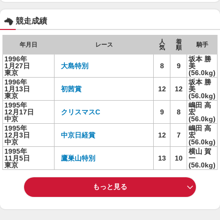
競走成績
人
着
年月日
レース
騎手
気
順
1996年
坂本 勝
1月27日
大島特別
8
9
美
東京
(56.0kg)
1996年
坂本 勝
1月13日
初茜賞
12
12
美
東京
(56.0kg)
1995年
嶋田 高
12月17日
クリスマスC
9
8
宏
中京
(56.0kg)
1995年
嶋田 高
12月3日
中京日経賞
12
7
宏
中京
(56.0kg)
1995年
横山 賀
11月5日
鷹巣山特別
13
10
一
東京
(56.0kg)
もっと見る