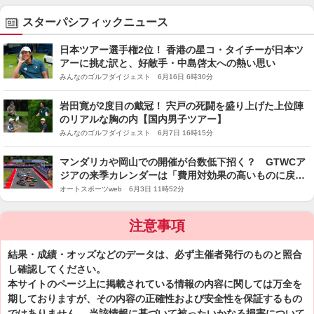
スターパシフィックニュース
日本ツアー選手権2位！ 香港の星コ・タイチーが日本ツ
アーに挑む訳と、好敵手・中島啓太への熱い思い
みんなのゴルフダイジェスト 6月16日 6時30分
岩田寛が2度目の戴冠！ 宍戸の死闘を盛り上げた上位陣
のリアルな胸の内【国内男子ツアー】
みんなのゴルフダイジェスト 6月7日 16時15分
マンダリカや岡山での開催が台数低下招く？ GTWCア
ジアの来季カレンダーは「費用対効果の高いものに戻
す」
オートスポーツweb 6月3日 11時52分
注意事項
結果・成績・オッズなどのデータは、必ず主催者発行のものと照合
し確認してください。
本サイトのページ上に掲載されている情報の内容に関しては万全を
期しておりますが、その内容の正確性および安全性を保証するもの
ではありません。 当該情報に基づいて被ったいかなる損害について