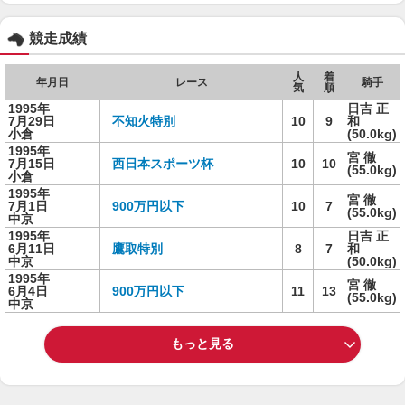
競走成績
人
着
年月日
レース
騎手
気
順
1995年
日吉 正
7月29日
不知火特別
10
9
和
小倉
(50.0kg)
1995年
宮 徹
7月15日
西日本スポーツ杯
10
10
(55.0kg)
小倉
1995年
宮 徹
7月1日
900万円以下
10
7
(55.0kg)
中京
1995年
日吉 正
6月11日
鷹取特別
8
7
和
中京
(50.0kg)
1995年
宮 徹
6月4日
900万円以下
11
13
(55.0kg)
中京
もっと見る