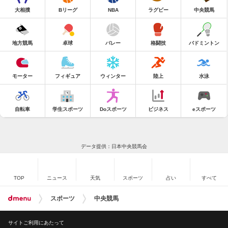
大相撲
Bリーグ
NBA
ラグビー
中央競馬
地方競馬
卓球
バレー
格闘技
バドミントン
モーター
フィギュア
ウィンター
陸上
水泳
自転車
学生スポーツ
Doスポーツ
ビジネス
eスポーツ
データ提供：日本中央競馬会
TOP
ニュース
天気
スポーツ
占い
すべて
スポーツ
中央競馬
サイトご利用にあたって