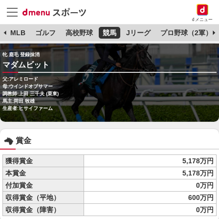
dメニュー
球
MLB
ゴルフ
高校野球
競馬
Jリーグ
プロ野球（2軍）
牝 鹿毛 登録抹消
マダムビット
父:アレミロード
母:ウインドオブサマー
調教師:上田 三千夫 (栗東)
馬主:岡田 牧雄
生産者:ヒサイファーム
賞金
獲得賞金
5,178万円
本賞金
5,178万円
付加賞金
0万円
収得賞金（平地）
600万円
収得賞金（障害）
0万円