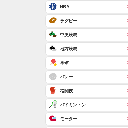
NBA
ラグビー
中央競馬
地方競馬
卓球
バレー
格闘技
バドミントン
モーター