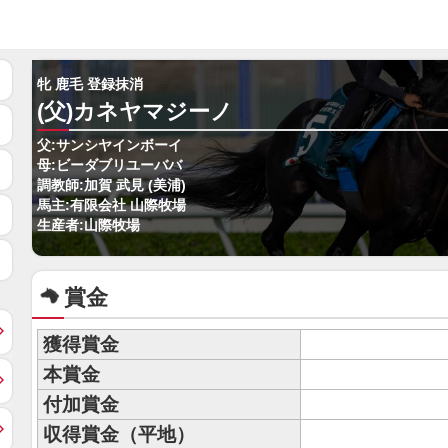
牝 鹿毛 登録抹消
(父)カネヤマジーノ
父:サンシヤインボーイ
母:ビーダブリユーババ
調教師:加賀 武見 (美浦)
馬主:有限会社 山際牧場
生産者:山際牧場
賞金
獲得賞金
本賞金
付加賞金
収得賞金（平地）