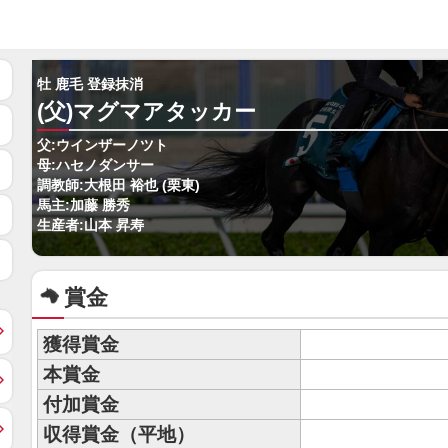
牡 鹿毛 登録抹消
(父)マグマアタッカー
父:ウインザーノツト
母:ハセノダンサー
調教師:大根田 裕也 (栗東)
馬主:加藤 勝秀
生産者:山本 昇寿
賞金
獲得賞金
本賞金
付加賞金
収得賞金（平地）