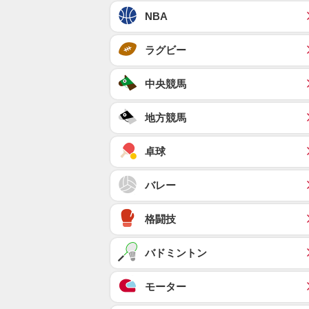
NBA
ラグビー
中央競馬
地方競馬
卓球
バレー
格闘技
バドミントン
モーター