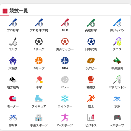
競技一覧
プロ野球
プロ野球(2軍)
MLB
高校野球
侍ジャパン
ゴルフ
Jリーグ
海外サッカー
日本代表
テニス
大相撲
Bリーグ
NBA
ラグビー
中央競馬
地方競馬
卓球
バレー
格闘技
バドミントン
モーター
フィギュア
ウィンター
陸上
水泳
自転車
学生スポーツ
Doスポーツ
ビジネス
eスポーツ