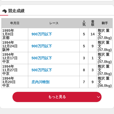
競走成績
人
着
年月日
レース
騎手
気
順
1995年
熊沢 重
1月8日
900万円以下
5
14
文
京都
(57.0kg)
1994年
熊沢 重
12月24日
900万円以下
5
9
文
阪神
(57.0kg)
1994年
熊沢 重
12月17日
500万円以下
3
1
文
中京
(57.0kg)
1994年
熊沢 重
11月27日
500万円以下
8
3
文
中京
(57.0kg)
1994年
熊沢 重
3月20日
庄内川特別
7
9
文
中京
(56.0kg)
もっと見る