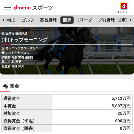
dメニュー
球
MLB
ゴルフ
高校野球
競馬
Jリーグ
プロ野球（2軍）
牡 栃栗毛 登録抹消
(市)トップモーニング
父:モーニングフローリツク
母:レツドキヤツスル
調教師:内藤 繁春 (栗東)
馬主:中村 勝男
生産者:高橋 武夫
賞金
獲得賞金
5,712万円
本賞金
5,687万円
付加賞金
25万円
収得賞金（平地）
600万円
収得賞金（障害）
0万円