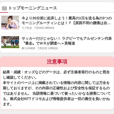
トップモーニングニュース
今より30分前に起床しよう！最高の1日を送る為の3つの
モーニングルーティンとは！？【原因不明の腰痛は自律
神経が9割】
ラブすぽ 7月26日 0時50分
サッカーだけじゃない！ ラグビーでもアルゼンチン代表
〝暴走〟でＷＲが調査へ＝英報道
東スポWEB 7月22日 12時3分
注意事項
結果・成績・オッズなどのデータは、必ず主催者発行のものと照合
し確認してください。
本サイトのページ上に掲載されている情報の内容に関しては万全を
期しておりますが、その内容の正確性および安全性を保証するもの
ではありません。 当該情報に基づいて被ったいかなる損害について
も、株式会社NTTドコモおよび情報提供者は一切の責任を負いかね
ます。