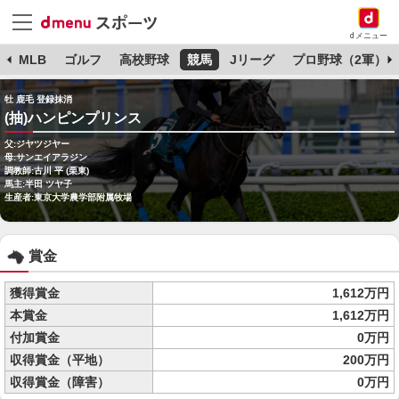
dメニュー
球
MLB
ゴルフ
高校野球
競馬
Jリーグ
プロ野球（2軍）
牡 鹿毛 登録抹消
(抽)ハンピンプリンス
父:ジヤツジヤー
母:サンエイアラジン
調教師:古川 平 (栗東)
馬主:半田 ツヤ子
生産者:東京大学農学部附属牧場
賞金
獲得賞金
1,612万円
本賞金
1,612万円
付加賞金
0万円
収得賞金（平地）
200万円
収得賞金（障害）
0万円