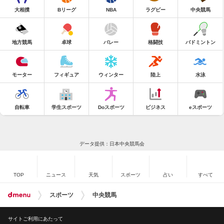
大相撲
Bリーグ
NBA
ラグビー
中央競馬
地方競馬
卓球
バレー
格闘技
バドミントン
モーター
フィギュア
ウィンター
陸上
水泳
自転車
学生スポーツ
Doスポーツ
ビジネス
eスポーツ
データ提供：日本中央競馬会
TOP
ニュース
天気
スポーツ
占い
すべて
スポーツ
中央競馬
サイトご利用にあたって