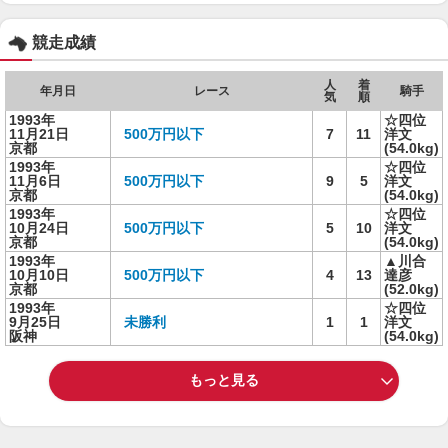
競走成績
人
着
年月日
レース
騎手
気
順
1993年
☆四位
11月21日
500万円以下
7
11
洋文
京都
(54.0kg)
1993年
☆四位
11月6日
500万円以下
9
5
洋文
京都
(54.0kg)
1993年
☆四位
10月24日
500万円以下
5
10
洋文
京都
(54.0kg)
1993年
▲川合
10月10日
500万円以下
4
13
達彦
京都
(52.0kg)
1993年
☆四位
9月25日
未勝利
1
1
洋文
阪神
(54.0kg)
もっと見る