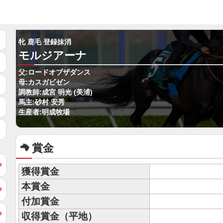
牝 鹿毛 登録抹消
モルジアーナ
父:ロードオブザダンス
母:カスガビゼン
調教師:成宮 明光 (美浦)
馬主:砂村 安秀
生産者:明成牧場
賞金
獲得賞金
本賞金
付加賞金
収得賞金（平地）