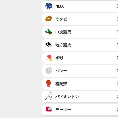
NBA
ラグビー
中央競馬
地方競馬
卓球
バレー
格闘技
バドミントン
モーター