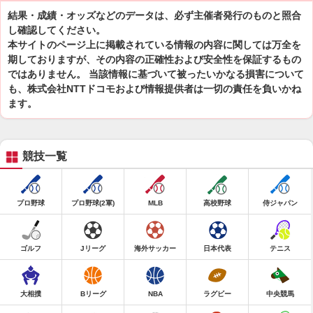
結果・成績・オッズなどのデータは、必ず主催者発行のものと照合
し確認してください。
本サイトのページ上に掲載されている情報の内容に関しては万全を
期しておりますが、その内容の正確性および安全性を保証するもの
ではありません。 当該情報に基づいて被ったいかなる損害について
も、株式会社NTTドコモおよび情報提供者は一切の責任を負いかね
ます。
競技一覧
プロ野球
プロ野球(2軍)
MLB
高校野球
侍ジャパン
ゴルフ
Jリーグ
海外サッカー
日本代表
テニス
大相撲
Bリーグ
NBA
ラグビー
中央競馬