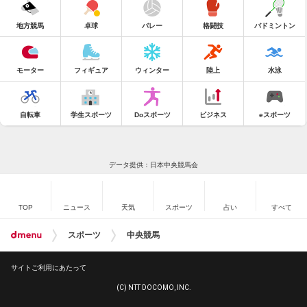
地方競馬
卓球
バレー
格闘技
バドミントン
モーター
フィギュア
ウィンター
陸上
水泳
自転車
学生スポーツ
Doスポーツ
ビジネス
eスポーツ
データ提供：日本中央競馬会
TOP
ニュース
天気
スポーツ
占い
すべて
スポーツ
中央競馬
サイトご利用にあたって
(C) NTT DOCOMO, INC.