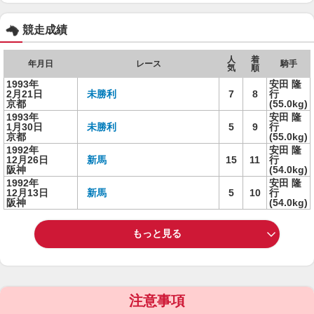
競走成績
人
着
年月日
レース
騎手
気
順
1993年
安田 隆
2月21日
未勝利
7
8
行
京都
(55.0kg)
1993年
安田 隆
1月30日
未勝利
5
9
行
京都
(55.0kg)
1992年
安田 隆
12月26日
新馬
15
11
行
阪神
(54.0kg)
1992年
安田 隆
12月13日
新馬
5
10
行
阪神
(54.0kg)
もっと見る
注意事項