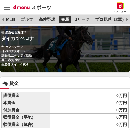
dメニュー
球
MLB
ゴルフ
高校野球
競馬
Jリーグ
プロ野球（2軍）
牡 黒鹿毛 登録抹消
ダイカツベロナ
父:ランズダーン
母:ベロナスポート
調教師:二分 久男 (栗東)
馬主:志賀 泰吉
生産者:タイヘイ牧場
賞金
獲得賞金
0万円
本賞金
0万円
付加賞金
0万円
収得賞金（平地）
0万円
収得賞金（障害）
0万円