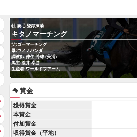
牡 鹿毛 登録抹消
キタノマーチング
父:ゴーマーチング
母:ウメノバンダ
調教師:仲住 芳雄 (美浦)
馬主:荒井 幸勝
生産者:ワールドフアーム
賞金
獲得賞金
本賞金
付加賞金
収得賞金（平地）