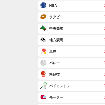
NBA
ラグビー
中央競馬
地方競馬
卓球
バレー
格闘技
バドミントン
モーター