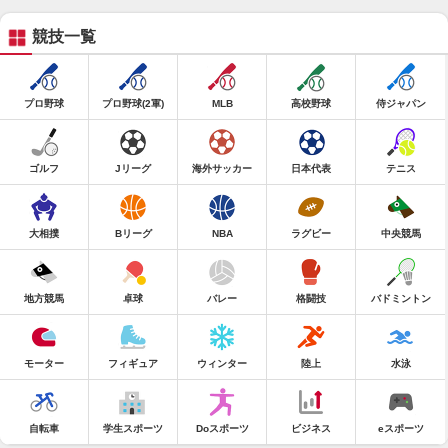
競技一覧
プロ野球
プロ野球(2軍)
MLB
高校野球
侍ジャパン
ゴルフ
Jリーグ
海外サッカー
日本代表
テニス
大相撲
Bリーグ
NBA
ラグビー
中央競馬
地方競馬
卓球
バレー
格闘技
バドミントン
モーター
フィギュア
ウィンター
陸上
水泳
自転車
学生スポーツ
Doスポーツ
ビジネス
eスポーツ