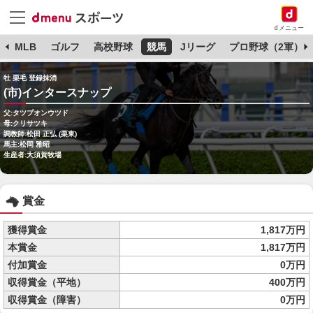
dメニュー
球
MLB
ゴルフ
高校野球
競馬
Jリーグ
プロ野球（2軍）
牡 栗毛 登録抹消
(市)インタースナップ
父:タツプオンウツド
母:クリサツキ
調教師:松田 正弘 (栗東)
馬主:松岡 雅昭
生産者:大須賀牧場
賞金
獲得賞金
1,817万円
本賞金
1,817万円
付加賞金
0万円
収得賞金（平地）
400万円
収得賞金（障害）
0万円