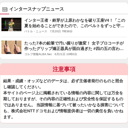
インタースナップニュース
インター王者・鈴芽が上原わかなを破り王座V4！「この
夏を始めることができたので、このベルトをずっと守っ
ていこうと思います」
バトル・ニュース 7月20日 7時38分
たった7本の鉛筆で汚い握りが激変！ 女子プロコーチが
作ったグリップ矯正器具が面白過ぎた #四の五の言わず
振り氣れ
ゴルフ情報ALBA.Net 6月21日 10時0分
注意事項
結果・成績・オッズなどのデータは、必ず主催者発行のものと照合
し確認してください。
本サイトのページ上に掲載されている情報の内容に関しては万全を
期しておりますが、その内容の正確性および安全性を保証するもの
ではありません。 当該情報に基づいて被ったいかなる損害について
も、株式会社NTTドコモおよび情報提供者は一切の責任を負いかね
ます。