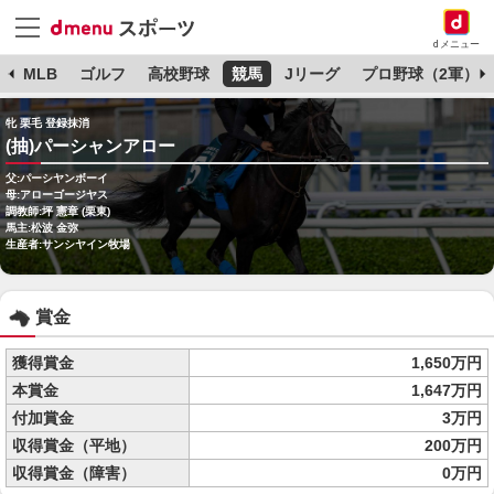
dメニュー
球
MLB
ゴルフ
高校野球
競馬
Jリーグ
プロ野球（2軍）
牝 栗毛 登録抹消
(抽)パーシャンアロー
父:パーシヤンボーイ
母:アローゴージヤス
調教師:坪 憲章 (栗東)
馬主:松波 金弥
生産者:サンシヤイン牧場
賞金
獲得賞金
1,650万円
本賞金
1,647万円
付加賞金
3万円
収得賞金（平地）
200万円
収得賞金（障害）
0万円