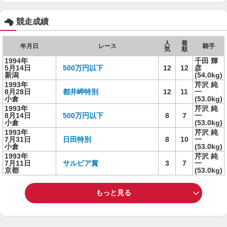
競走成績
人
着
年月日
レース
騎手
気
順
1994年
千田 輝
5月14日
500万円以下
12
12
彦
新潟
(54.0kg)
1993年
芹沢 純
8月28日
都井岬特別
12
11
一
小倉
(53.0kg)
1993年
芹沢 純
8月14日
500万円以下
8
7
一
小倉
(53.0kg)
1993年
芹沢 純
7月31日
日田特別
8
10
一
小倉
(53.0kg)
1993年
芹沢 純
7月11日
サルビア賞
3
7
一
京都
(53.0kg)
もっと見る