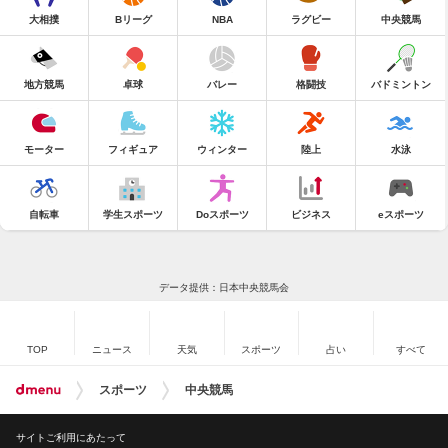
大相撲
Bリーグ
NBA
ラグビー
中央競馬
地方競馬
卓球
バレー
格闘技
バドミントン
モーター
フィギュア
ウィンター
陸上
水泳
自転車
学生スポーツ
Doスポーツ
ビジネス
eスポーツ
データ提供：日本中央競馬会
TOP
ニュース
天気
スポーツ
占い
すべて
スポーツ
中央競馬
サイトご利用にあたって