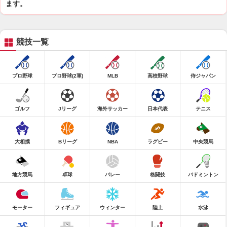
ます。
競技一覧
プロ野球
プロ野球(2軍)
MLB
高校野球
侍ジャパン
ゴルフ
Jリーグ
海外サッカー
日本代表
テニス
大相撲
Bリーグ
NBA
ラグビー
中央競馬
地方競馬
卓球
バレー
格闘技
バドミントン
モーター
フィギュア
ウィンター
陸上
水泳