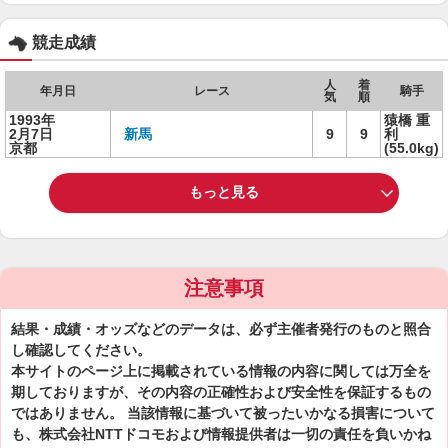
競走成績
人
着
年月日
レース
騎手
気
順
1993年
猿橋 重
2月7日
新馬
9
9
利
京都
(55.0kg)
もっと見る
注意事項
結果・成績・オッズなどのデータは、必ず主催者発行のものと照合
し確認してください。
本サイトのページ上に掲載されている情報の内容に関しては万全を
期しておりますが、その内容の正確性および安全性を保証するもの
ではありません。 当該情報に基づいて被ったいかなる損害について
も、株式会社NTTドコモおよび情報提供者は一切の責任を負いかね