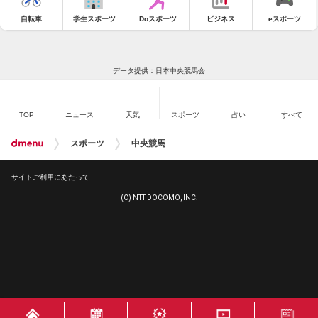
自転車
学生スポーツ
Doスポーツ
ビジネス
eスポーツ
データ提供：日本中央競馬会
TOP
ニュース
天気
スポーツ
占い
すべて
スポーツ
中央競馬
サイトご利用にあたって
(C) NTT DOCOMO, INC.