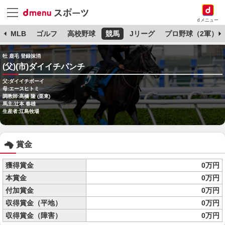
dメニュー
球
MLB
ゴルフ
高校野球
競馬
Jリーグ
プロ野球（2軍）
牡 鹿毛 登録抹消
(父)(市)ダイイチパンチ
父:ダイイチボーイ
母:エースヒトミ
調教師:高橋 隆 (栗東)
馬主:辻本 春雄
生産者:江島牧場
賞金
獲得賞金
0万円
本賞金
0万円
付加賞金
0万円
収得賞金（平地）
0万円
収得賞金（障害）
0万円