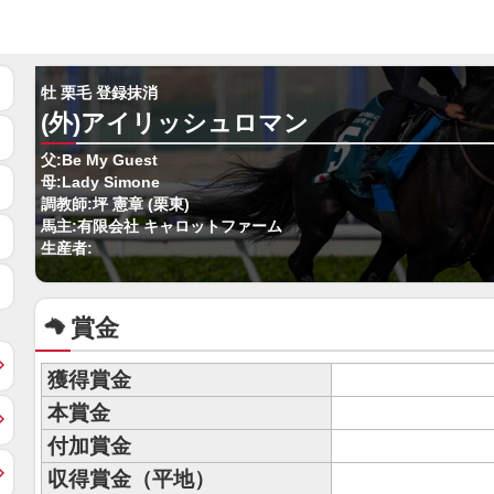
牡 栗毛 登録抹消
(外)アイリッシュロマン
父:Be My Guest
母:Lady Simone
調教師:坪 憲章 (栗東)
馬主:有限会社 キャロットファーム
生産者:
賞金
獲得賞金
本賞金
付加賞金
収得賞金（平地）