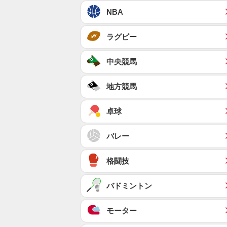
NBA
ラグビー
中央競馬
地方競馬
卓球
バレー
格闘技
バドミントン
モーター