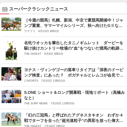
スーパークラシックニュース
［今週の競馬］札幌、新潟、中京で夏競馬開催中！ジャ
ンプ重賞、サマーマイルシリーズ、秋へ向けたGⅡなど
の3重賞が開催！
ウマフリ 8月10日 8時0分
名牝ウオッカを輩出したタニノギムレット ダービーを
駆け抜けカントリー牧場の“血”をつないだ傑馬の軌跡
【名馬列伝】
THE DIGEST 8月8日 8時0分
ヨナス・ヴィンゲゴーの落車リタイアは「深夜のドーピ
ング検査」にあった？ ポガチャルとレムコが会見で問
題提起をした現在の検査手法とは｜ツール・ド・フラン
J SPORTS 7月20日 13時32分
ス2026
S.ONE ショート＆ロング開幕戦・現地リポート（高橋み
なと）
THE SURF NEWS 7月20日 11時55分
「幻の三冠馬」と呼ばれたアグネスタキオン わずか４
戦でターフを去った“超光速粒子“の異彩を放った偉大な
蹄跡【名馬列伝】
THE DIGEST 7月18日 7時0分