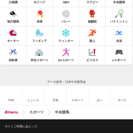
大相撲
Bリーグ
NBA
ラグビー
中央競馬
地方競馬
卓球
バレー
格闘技
バドミントン
モーター
フィギュア
ウィンター
陸上
水泳
自転車
学生スポーツ
Doスポーツ
ビジネス
eスポーツ
データ提供：日本中央競馬会
TOP
ニュース
天気
スポーツ
占い
すべて
スポーツ
中央競馬
サイトご利用にあたって