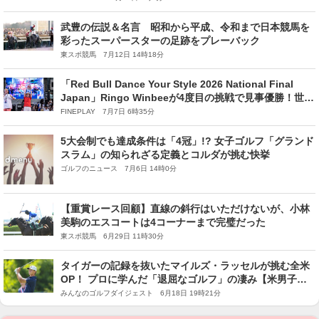
武豊の伝説＆名言 昭和から平成、令和まで日本競馬を
彩ったスーパースターの足跡をプレーバック
東スポ競馬 7月12日 14時18分
「Red Bull Dance Your Style 2026 National Final
Japan」Ringo Winbeeが4度目の挑戦で見事優勝！世界
最終予選へ駒を進める
FINEPLAY 7月7日 6時35分
5大会制でも達成条件は「4冠」!? 女子ゴルフ「グランド
スラム」の知られざる定義とコルダが挑む快挙
ゴルフのニュース 7月6日 14時0分
【重賞レース回顧】直線の斜行はいただけないが、小林
美駒のエスコートは4コーナーまで完璧だった
東スポ競馬 6月29日 11時30分
タイガーの記録を抜いたマイルズ・ラッセルが挑む全米
OP！ プロに学んだ「退屈なゴルフ」の凄み【米男子ツ
アー】
みんなのゴルフダイジェスト 6月18日 19時21分