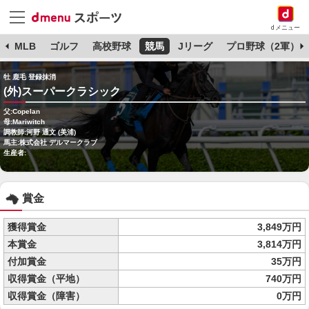
dメニュー
球
MLB
ゴルフ
高校野球
競馬
Jリーグ
プロ野球（2軍）
牡 鹿毛 登録抹消
(外)スーパークラシック
父:Copelan
母:Mariwitch
調教師:河野 通文 (美浦)
馬主:株式会社 デルマークラブ
生産者:
賞金
獲得賞金
3,849万円
本賞金
3,814万円
付加賞金
35万円
収得賞金（平地）
740万円
収得賞金（障害）
0万円