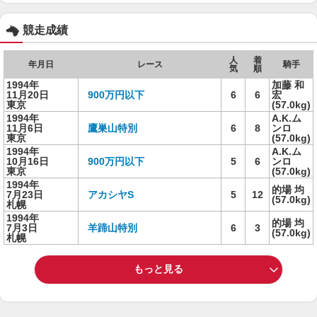
競走成績
人
着
年月日
レース
騎手
気
順
1994年
加藤 和
11月20日
900万円以下
6
6
宏
東京
(57.0kg)
1994年
A.K.ム
11月6日
鷹巣山特別
6
8
ンロ
東京
(57.0kg)
1994年
A.K.ム
10月16日
900万円以下
5
6
ンロ
東京
(57.0kg)
1994年
的場 均
7月23日
アカシヤS
5
12
(57.0kg)
札幌
1994年
的場 均
7月3日
羊蹄山特別
6
3
(57.0kg)
札幌
もっと見る