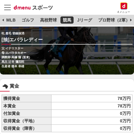
dメニュー
球
MLB
ゴルフ
高校野球
競馬
Jリーグ
プロ野球（2軍）
牝 鹿毛 登録抹消
[抽]エバラレディー
父:イナリスター
母:エバラタカオー
調教師:高橋 隆 (栗東)
馬主:辻井 彌四郎
生産者:徳本 幸雄
賞金
獲得賞金
78万円
本賞金
78万円
付加賞金
0万円
収得賞金（平地）
0万円
収得賞金（障害）
0万円