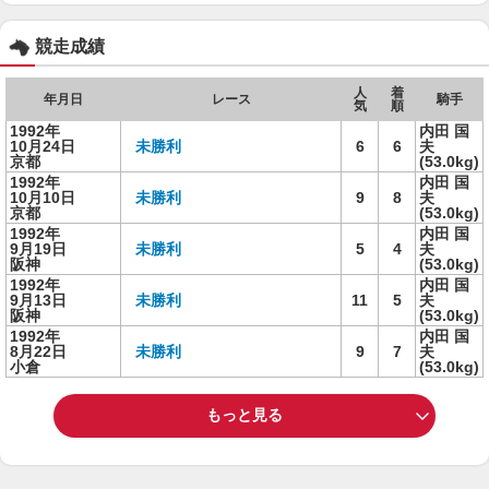
競走成績
人
着
年月日
レース
騎手
気
順
1992年
内田 国
10月24日
未勝利
6
6
夫
京都
(53.0kg)
1992年
内田 国
10月10日
未勝利
9
8
夫
京都
(53.0kg)
1992年
内田 国
9月19日
未勝利
5
4
夫
阪神
(53.0kg)
1992年
内田 国
9月13日
未勝利
11
5
夫
阪神
(53.0kg)
1992年
内田 国
8月22日
未勝利
9
7
夫
小倉
(53.0kg)
もっと見る