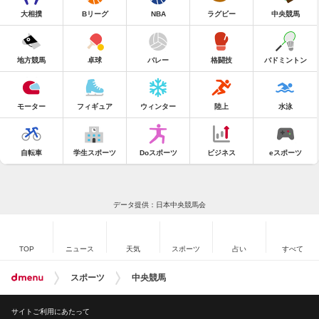
大相撲
Bリーグ
NBA
ラグビー
中央競馬
地方競馬
卓球
バレー
格闘技
バドミントン
モーター
フィギュア
ウィンター
陸上
水泳
自転車
学生スポーツ
Doスポーツ
ビジネス
eスポーツ
データ提供：日本中央競馬会
TOP
ニュース
天気
スポーツ
占い
すべて
スポーツ
中央競馬
サイトご利用にあたって