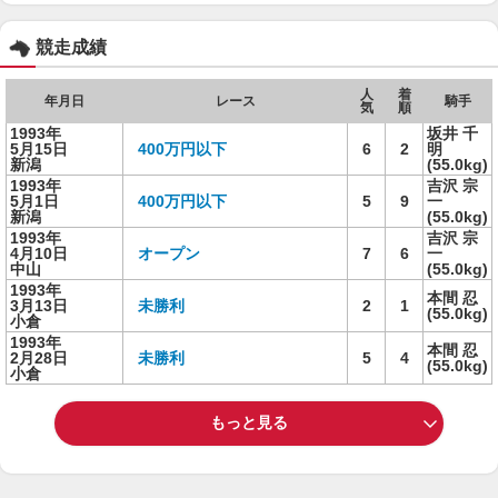
競走成績
人
着
年月日
レース
騎手
気
順
1993年
坂井 千
5月15日
400万円以下
6
2
明
新潟
(55.0kg)
1993年
吉沢 宗
5月1日
400万円以下
5
9
一
新潟
(55.0kg)
1993年
吉沢 宗
4月10日
オープン
7
6
一
中山
(55.0kg)
1993年
本間 忍
3月13日
未勝利
2
1
(55.0kg)
小倉
1993年
本間 忍
2月28日
未勝利
5
4
(55.0kg)
小倉
もっと見る