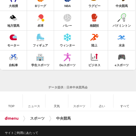
大相撲
Bリーグ
NBA
ラグビー
中央競馬
地方競馬
卓球
バレー
格闘技
バドミントン
モーター
フィギュア
ウィンター
陸上
水泳
自転車
学生スポーツ
Doスポーツ
ビジネス
eスポーツ
データ提供：日本中央競馬会
TOP
ニュース
天気
スポーツ
占い
すべて
スポーツ
中央競馬
サイトご利用にあたって