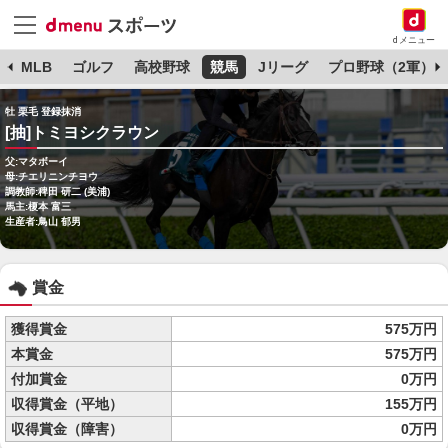
dメニュー
球
MLB
ゴルフ
高校野球
競馬
Jリーグ
プロ野球（2軍）
牡 栗毛 登録抹消
[抽]トミヨシクラウン
父:マタボーイ
母:チエリニンチヨウ
調教師:稗田 研二 (美浦)
馬主:榎本 富三
生産者:鳥山 郁男
賞金
獲得賞金
575万円
本賞金
575万円
付加賞金
0万円
収得賞金（平地）
155万円
収得賞金（障害）
0万円