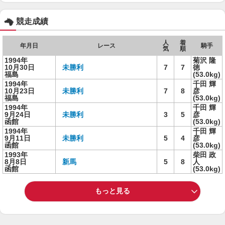
競走成績
人
着
年月日
レース
騎手
気
順
1994年
菊沢 隆
10月30日
未勝利
7
7
徳
福島
(53.0kg)
1994年
千田 輝
10月23日
未勝利
7
8
彦
福島
(53.0kg)
1994年
千田 輝
9月24日
未勝利
3
5
彦
函館
(53.0kg)
1994年
千田 輝
9月11日
未勝利
5
4
彦
函館
(53.0kg)
1993年
柴田 政
8月8日
新馬
5
8
人
函館
(53.0kg)
もっと見る