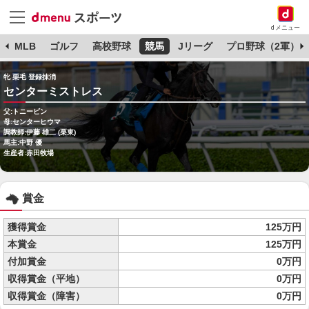
dメニュー
球
MLB
ゴルフ
高校野球
競馬
Jリーグ
プロ野球（2軍）
牝 栗毛 登録抹消
センターミストレス
父:トニービン
母:センターヒウマ
調教師:伊藤 雄二 (栗東)
馬主:中野 優
生産者:赤田牧場
賞金
獲得賞金
125万円
本賞金
125万円
付加賞金
0万円
収得賞金（平地）
0万円
収得賞金（障害）
0万円