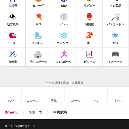
大相撲
Bリーグ
NBA
ラグビー
中央競馬
地方競馬
卓球
バレー
格闘技
バドミントン
モーター
フィギュア
ウィンター
陸上
水泳
自転車
学生スポーツ
Doスポーツ
ビジネス
eスポーツ
データ提供：日本中央競馬会
TOP
ニュース
天気
スポーツ
占い
すべて
スポーツ
中央競馬
サイトご利用にあたって