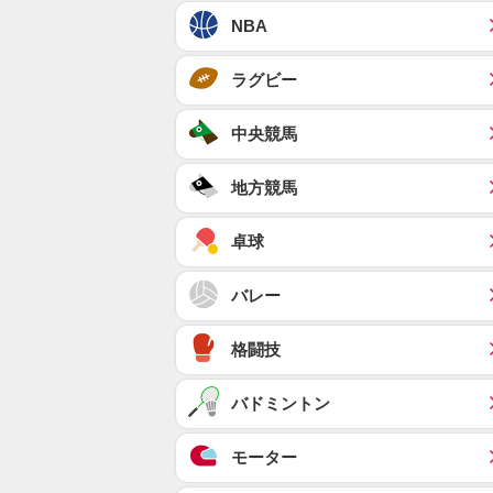
NBA
ラグビー
中央競馬
地方競馬
卓球
バレー
格闘技
バドミントン
モーター