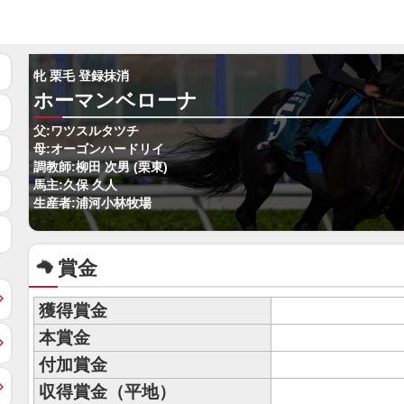
牝 栗毛 登録抹消
ホーマンベローナ
父:ワツスルタツチ
母:オーゴンハードリイ
調教師:柳田 次男 (栗東)
馬主:久保 久人
生産者:浦河小林牧場
賞金
獲得賞金
本賞金
付加賞金
収得賞金（平地）