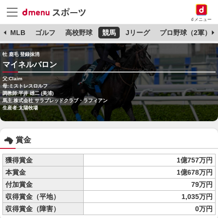
dメニュー
球
MLB
ゴルフ
高校野球
競馬
Jリーグ
プロ野球（2軍）
牡 鹿毛 登録抹消
マイネルバロン
父:Claim
母:ミストレスロルフ
調教師:平井 雄二 (美浦)
馬主:株式会社 サラブレッドクラブ・ラフィアン
生産者:太陽牧場
賞金
獲得賞金
1億757万円
本賞金
1億678万円
付加賞金
79万円
収得賞金（平地）
1,035万円
収得賞金（障害）
0万円