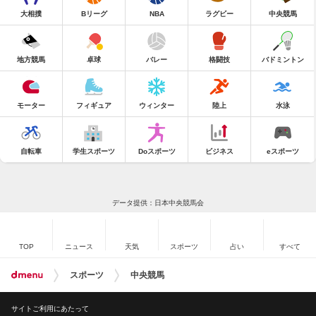
大相撲
Bリーグ
NBA
ラグビー
中央競馬
地方競馬
卓球
バレー
格闘技
バドミントン
モーター
フィギュア
ウィンター
陸上
水泳
自転車
学生スポーツ
Doスポーツ
ビジネス
eスポーツ
データ提供：日本中央競馬会
TOP
ニュース
天気
スポーツ
占い
すべて
スポーツ
中央競馬
サイトご利用にあたって