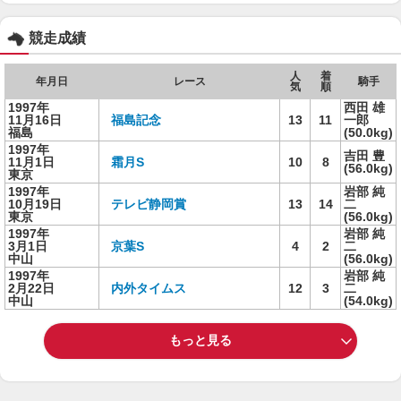
競走成績
人
着
年月日
レース
騎手
気
順
1997年
西田 雄
11月16日
福島記念
13
11
一郎
福島
(50.0kg)
1997年
吉田 豊
11月1日
霜月S
10
8
(56.0kg)
東京
1997年
岩部 純
10月19日
テレビ静岡賞
13
14
二
東京
(56.0kg)
1997年
岩部 純
3月1日
京葉S
4
2
二
中山
(56.0kg)
1997年
岩部 純
2月22日
内外タイムス
12
3
二
中山
(54.0kg)
もっと見る