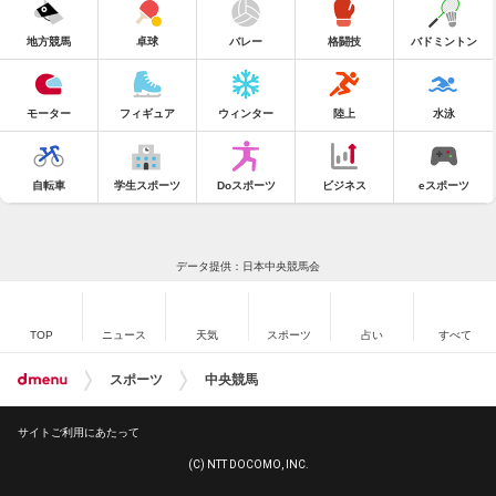
地方競馬
卓球
バレー
格闘技
バドミントン
モーター
フィギュア
ウィンター
陸上
水泳
自転車
学生スポーツ
Doスポーツ
ビジネス
eスポーツ
データ提供：日本中央競馬会
TOP
ニュース
天気
スポーツ
占い
すべて
スポーツ
中央競馬
サイトご利用にあたって
(C) NTT DOCOMO, INC.