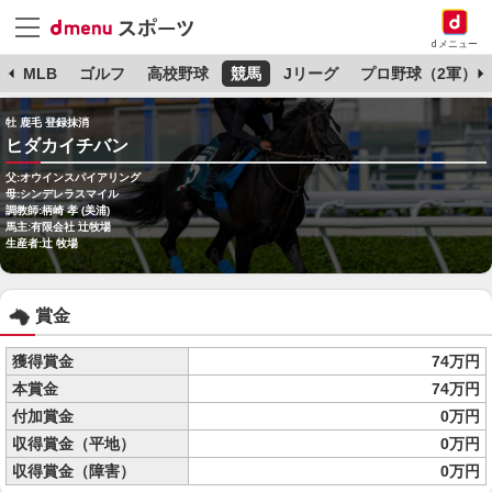
dメニュー
球
MLB
ゴルフ
高校野球
競馬
Jリーグ
プロ野球（2軍）
牡 鹿毛 登録抹消
ヒダカイチバン
父:オウインスパイアリング
母:シンデレラスマイル
調教師:柄崎 孝 (美浦)
馬主:有限会社 辻牧場
生産者:辻 牧場
賞金
獲得賞金
74万円
本賞金
74万円
付加賞金
0万円
収得賞金（平地）
0万円
収得賞金（障害）
0万円