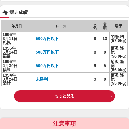
競走成績
人
着
年月日
レース
騎手
気
順
1995年
的場 均
6月11日
500万円以下
8
13
(57.0kg)
札幌
1995年
菊沢 隆
5月14日
500万円以下
8
8
徳
福島
(56.0kg)
1995年
菊沢 隆
4月30日
500万円以下
9
5
徳
福島
(56.0kg)
1994年
菊沢 隆
9月24日
未勝利
9
8
徳
函館
(55.0kg)
もっと見る
注意事項