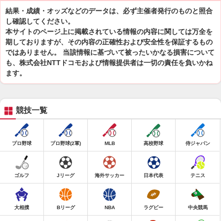
結果・成績・オッズなどのデータは、必ず主催者発行のものと照合
し確認してください。
本サイトのページ上に掲載されている情報の内容に関しては万全を
期しておりますが、その内容の正確性および安全性を保証するもの
ではありません。 当該情報に基づいて被ったいかなる損害について
も、株式会社NTTドコモおよび情報提供者は一切の責任を負いかね
ます。
競技一覧
プロ野球
プロ野球(2軍)
MLB
高校野球
侍ジャパン
ゴルフ
Jリーグ
海外サッカー
日本代表
テニス
大相撲
Bリーグ
NBA
ラグビー
中央競馬