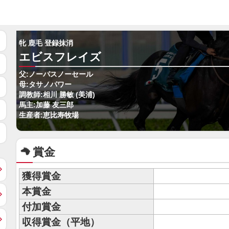
牝 鹿毛 登録抹消
エビスフレイズ
父:ノーパスノーセール
母:タサノパワー
調教師:相川 勝敏 (美浦)
馬主:加藤 友三郎
生産者:恵比寿牧場
賞金
獲得賞金
本賞金
付加賞金
収得賞金（平地）