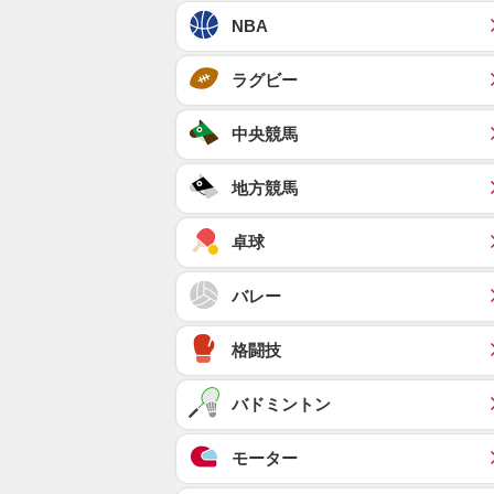
NBA
ラグビー
中央競馬
地方競馬
卓球
バレー
格闘技
バドミントン
モーター