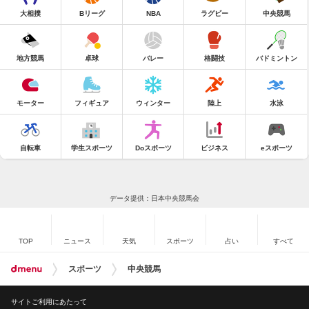
大相撲
Bリーグ
NBA
ラグビー
中央競馬
地方競馬
卓球
バレー
格闘技
バドミントン
モーター
フィギュア
ウィンター
陸上
水泳
自転車
学生スポーツ
Doスポーツ
ビジネス
eスポーツ
データ提供：日本中央競馬会
TOP
ニュース
天気
スポーツ
占い
すべて
スポーツ
中央競馬
サイトご利用にあたって