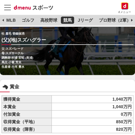
dメニュー
球
MLB
ゴルフ
高校野球
競馬
Jリーグ
プロ野球（2軍）
牡 鹿毛 登録抹消
(父)(地)スズハグラー
父:スズパレード
母:スズサークル
調教師:杉浦 宏昭 (美浦)
馬主:小紫 芳夫
生産者:小河 豊水
賞金
獲得賞金
1,040万円
本賞金
1,040万円
付加賞金
0万円
収得賞金（平地）
850万円
収得賞金（障害）
820万円