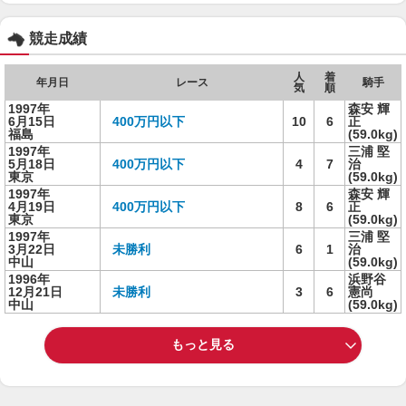
競走成績
人
着
年月日
レース
騎手
気
順
1997年
森安 輝
6月15日
400万円以下
10
6
正
福島
(59.0kg)
1997年
三浦 堅
5月18日
400万円以下
4
7
治
東京
(59.0kg)
1997年
森安 輝
4月19日
400万円以下
8
6
正
東京
(59.0kg)
1997年
三浦 堅
3月22日
未勝利
6
1
治
中山
(59.0kg)
1996年
浜野谷
12月21日
未勝利
3
6
憲尚
中山
(59.0kg)
もっと見る