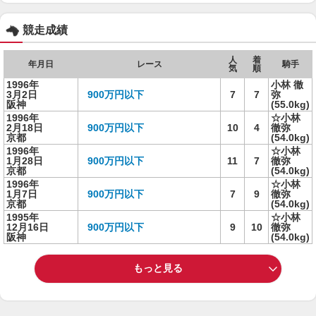
競走成績
人
着
年月日
レース
騎手
気
順
1996年
小林 徹
3月2日
900万円以下
7
7
弥
阪神
(55.0kg)
1996年
☆小林
2月18日
900万円以下
10
4
徹弥
京都
(54.0kg)
1996年
☆小林
1月28日
900万円以下
11
7
徹弥
京都
(54.0kg)
1996年
☆小林
1月7日
900万円以下
7
9
徹弥
京都
(54.0kg)
1995年
☆小林
12月16日
900万円以下
9
10
徹弥
阪神
(54.0kg)
もっと見る