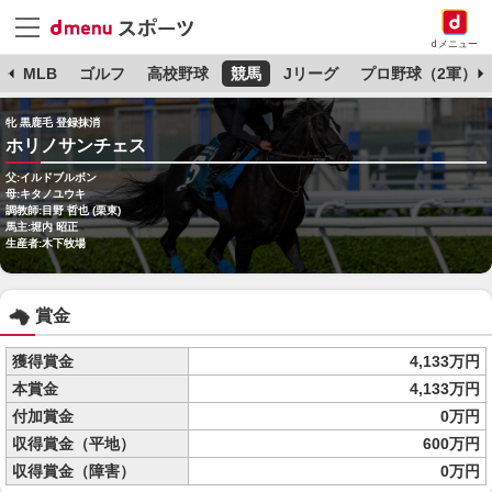
dメニュー
球
MLB
ゴルフ
高校野球
競馬
Jリーグ
プロ野球（2軍）
牝 黒鹿毛 登録抹消
ホリノサンチェス
父:イルドブルボン
母:キタノユウキ
調教師:目野 哲也 (栗東)
馬主:堀内 昭正
生産者:木下牧場
賞金
獲得賞金
4,133万円
本賞金
4,133万円
付加賞金
0万円
収得賞金（平地）
600万円
収得賞金（障害）
0万円