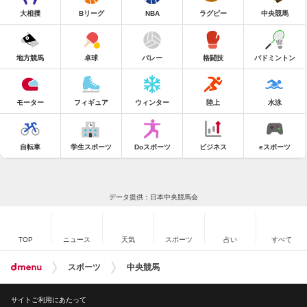
大相撲
Bリーグ
NBA
ラグビー
中央競馬
地方競馬
卓球
バレー
格闘技
バドミントン
モーター
フィギュア
ウィンター
陸上
水泳
自転車
学生スポーツ
Doスポーツ
ビジネス
eスポーツ
データ提供：日本中央競馬会
TOP
ニュース
天気
スポーツ
占い
すべて
スポーツ
中央競馬
サイトご利用にあたって